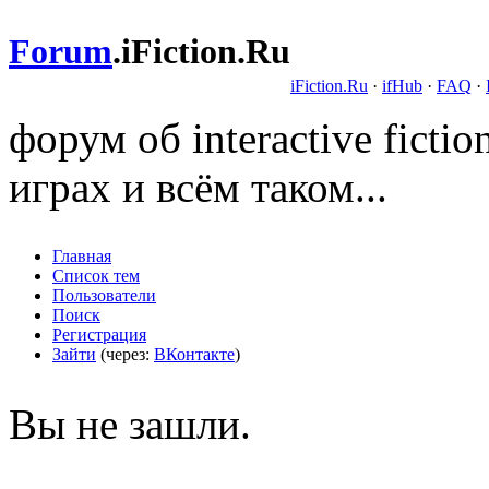
Forum
.
iFiction.Ru
iFiction.Ru
·
ifHub
·
FAQ
·
форум об interactive fict
играх и всём таком...
Главная
Список тем
Пользователи
Поиск
Регистрация
Зайти
(через:
ВКонтакте
)
Вы не зашли.