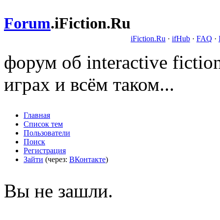
Forum
.
iFiction.Ru
iFiction.Ru
·
ifHub
·
FAQ
·
форум об interactive fict
играх и всём таком...
Главная
Список тем
Пользователи
Поиск
Регистрация
Зайти
(через:
ВКонтакте
)
Вы не зашли.