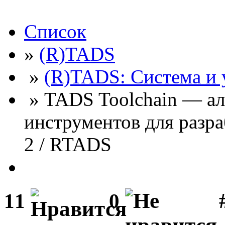
Список
»
(R)TADS
»
(R)TADS: Система и
» TADS Toolchain — ал
инструментов для разр
2 / RTADS
#
11
0