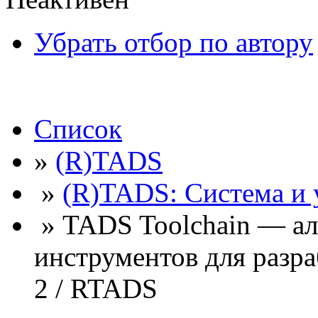
Убрать отбор по автору
Список
»
(R)TADS
»
(R)TADS: Система и
» TADS Toolchain — ал
инструментов для разр
2 / RTADS