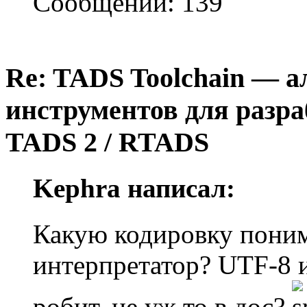
Сообщений: 139
Re: TADS Toolchain — 
инструментов для разра
TADS 2 / RTADS
Kephra написал:
Какую кодировку пони
интерпретатор? UTF-8 и 
робит, не уж то в дос?