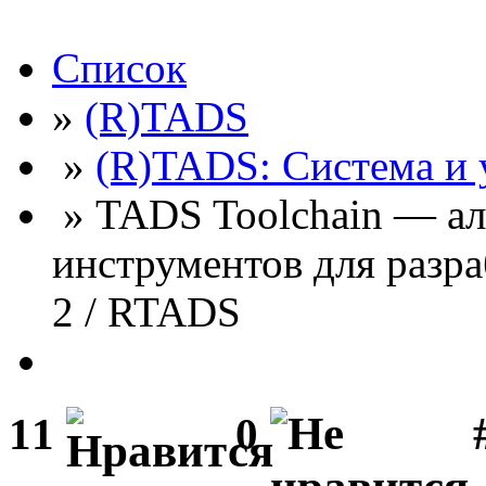
Список
»
(R)TADS
»
(R)TADS: Система и
» TADS Toolchain — ал
инструментов для разр
2 / RTADS
#
11
0