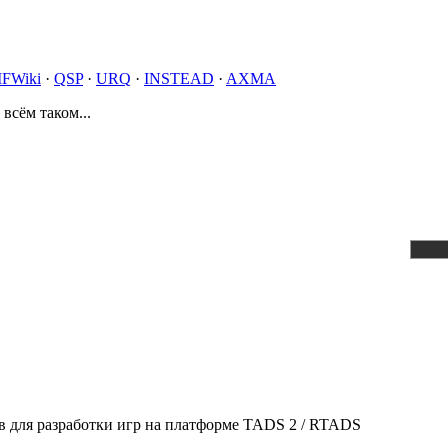
IFWiki
·
QSP
·
URQ
·
INSTEAD
·
AXMA
 всём таком...
 для разработки игр на платформе TADS 2 / RTADS