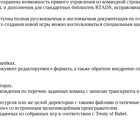
сохранена возможность прямого управления из командной строк
it, и дополнения для стандартных библиотек RTADS, исправля
ступна полная русскоязычная и англоязычная документация по 
ого создания новой игры можно воспользоваться специальным 
шибках.
документ редактируемого формата, а также обратное внедрение с
торах.
хождения по перечню заданных команд с записью транскрипта и
есурсов или же целой директории с такими файлами (статичные 
ndows со встроенным мультимедийным проигрывателем.
аданных из собранных игр в соответствии с Treaty of Babel.