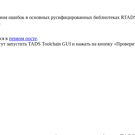
вления ошибок в основных русифицированных библиотеках RTAD
.
тся в
первом посте
.
гут запустить TADS Toolchain GUI и нажать на кнопку «Провер