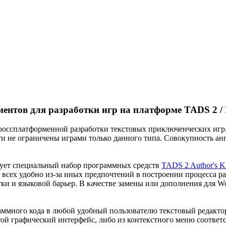
ментов для разработки игр на платформе TADS 2 
 кроссплатформенной разработки текстовых приключенческих иг
ти не ограничены играми только данного типа. Совокупность а
вует специальный набор программных средств
TADS 2 Author's Ki
всех удобно из-за иных предпочтений в построении процесса раз
ки и языковой барьер. В качестве замены или дополнения для W
аммного кода в любой удобный пользователю текстовый редактор
той графический интерфейс, либо из контекстного меню соотве