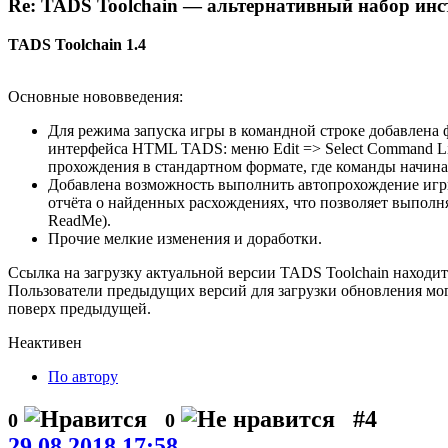
Re: TADS Toolchain — альтернативный набор инс
TADS Toolchain 1.4
Основные нововведения:
Для режима запуска игры в командной строке добавлена 
интерфейса HTML TADS: меню Edit => Select Command Li
прохождения в стандартном формате, где команды начинаю
Добавлена возможность выполнить автопрохождение игры п
отчёта о найденных расхождениях, что позволяет выполн
ReadMe).
Прочие мелкие изменения и доработки.
Ссылка на загрузку актуальной версии TADS Toolchain находи
Пользователи предыдущих версий для загрузки обновления мо
поверх предыдущей.
Неактивен
По автору
#4
0
0
29.08.2018 17:58