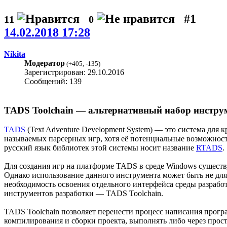
#1
11
0
14.02.2018 17:28
Nikita
Модератор
(
+405
,
-135
)
Зарегистрирован: 29.10.2016
Сообщений: 139
TADS Toolchain — альтернативный набор инстру
TADS
(Text Adventure Development System) — это система для
называемых парсерных игр, хотя её потенциальные возможнос
русский язык библиотек этой системы носит название
RTADS
.
Для создания игр на платформе TADS в среде Windows сущест
Однако использование данного инструмента может быть не для 
необходимость освоения отдельного интерфейса среды разработ
инструментов разработки — TADS Toolchain.
TADS Toolchain позволяет перенести процесс написания прогр
компилирования и сборки проекта, выполнять либо через прос