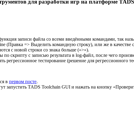
трументов для разработки игр на платформе TADS
функция записи файла со всеми введёнными командами, так назы
ne (Правка => Выделить командную строку), или же в качестве
тся с новой строки со знака больше («>»).
о скрипту с записью результата в log-файл, после чего произв
ять регрессионное тестирование (решение для регрессионного т
тся в
первом посте
.
гут запустить TADS Toolchain GUI и нажать на кнопку «Провер