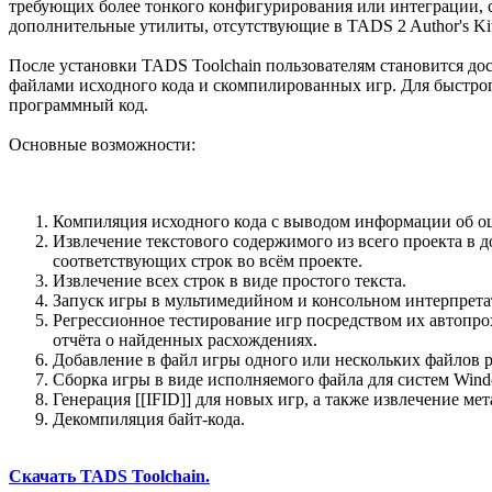
требующих более тонкого конфигурирования или интеграции, 
дополнительные утилиты, отсутствующие в TADS 2 Author's K
После установки TADS Toolchain пользователям становится до
файлами исходного кода и скомпилированных игр. Для быстр
программный код.
Основные возможности:
Компиляция исходного кода с выводом информации об о
Извлечение текстового содержимого из всего проекта в 
соответствующих строк во всём проекте.
Извлечение всех строк в виде простого текста.
Запуск игры в мультимедийном и консольном интерпрета
Регрессионное тестирование игр посредством их автопро
отчёта о найденных расхождениях.
Добавление в файл игры одного или нескольких файлов р
Сборка игры в виде исполняемого файла для систем Wi
Генерация [[IFID]] для новых игр, а также извлечение мет
Декомпиляция байт-кода.
Скачать TADS Toolchain.