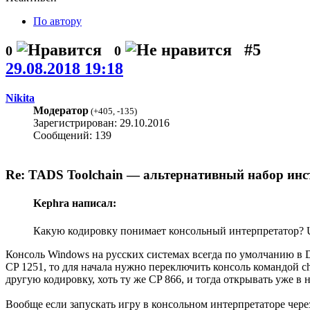
По автору
#5
0
0
29.08.2018 19:18
Nikita
Модератор
(
+405
,
-135
)
Зарегистрирован: 29.10.2016
Сообщений: 139
Re: TADS Toolchain — альтернативный набор инс
Kephra написал:
Какую кодировку понимает консольный интерпретатор? UTF-
Консоль Windows на русских системах всегда по умолчанию в 
CP 1251, то для начала нужно переключить консоль командой ch
другую кодировку, хоть ту же CP 866, и тогда открывать уже в 
Вообще если запускать игру в консольном интерпретаторе чере