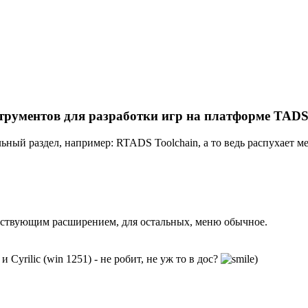
трументов для разработки игр на платформе TADS
ный раздел, например: RTADS Toolchain, а то ведь распухает м
етствующим расширением, для остальных, меню обычное.
yrilic (win 1251) - не робит, не уж то в дос?
)