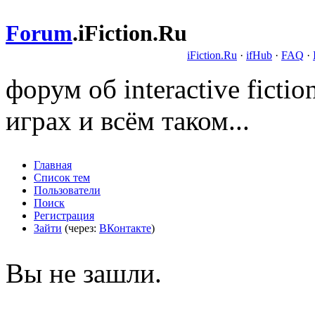
Forum
.
iFiction.Ru
iFiction.Ru
·
ifHub
·
FAQ
·
форум об interactive fict
играх и всём таком...
Главная
Список тем
Пользователи
Поиск
Регистрация
Зайти
(через:
ВКонтакте
)
Вы не зашли.