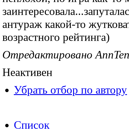
заинтересовала...запутала
антураж какой-то жуткова
возрастного рейтинга)
Отредактировано AnnTenn
Неактивен
Убрать отбор по автору
Список