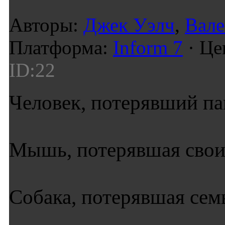
Авторы:
Джек Уэлч
,
Вале
Платформа:
Inform 7
· Це
ID:22
Человек, потерявший па
Мышь, потерявшая свои
Собака, потерявшая сем