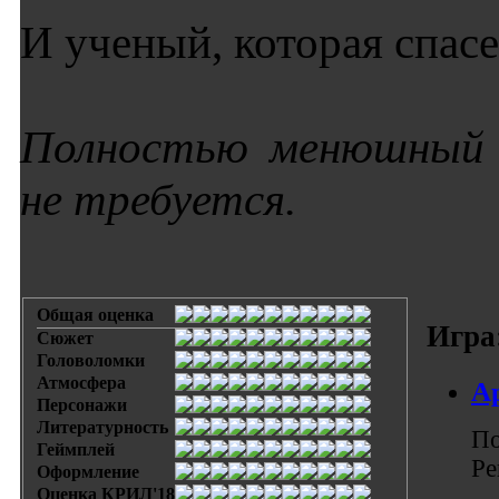
И ученый, которая спасе
Полностью менюшный 
не требуется.
Общая оценка
Игра
Сюжет
Головоломки
Атмосфера
Ар
Персонажи
Литературность
По
Геймплей
Ре
Оформление
Оценка КРИЛ'18