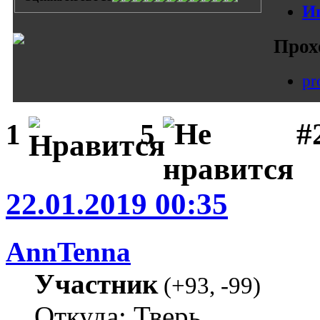
И
Прох
pr
#
1
5
22.01.2019 00:35
AnnTenna
Участник
(
+93
,
-99
)
Откуда: Тверь