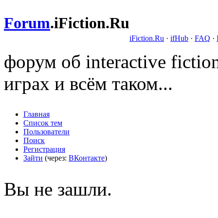
Forum
.
iFiction.Ru
iFiction.Ru
·
ifHub
·
FAQ
·
форум об interactive fict
играх и всём таком...
Главная
Список тем
Пользователи
Поиск
Регистрация
Зайти
(через:
ВКонтакте
)
Вы не зашли.