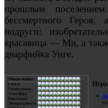
прошлым поселением
бессмертного Героя, 
подруги: изобретател
красавица — Ми, а так
дварфийка Унге.
Общая оценка
Игра
Сюжет
Головоломки
Атмосфера
Ар
Персонажи
60
Литературность