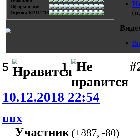
Геймплей
И
Оформление
(п
Оценка КРИЛ'18
Виде
Ви
#
5
1
10.12.2018 22:54
uux
Участник
(
+887
,
-80
)