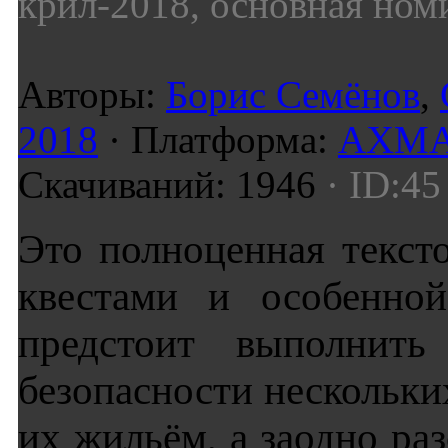
крил-2018, основная ном
Авторы:
Борис Семёнов
,
2018
· Платформа:
AXMA 
Скачиваний: 1946
· ID:45
Это полноценная текст
квестами и особенной
предстоит выполнить
безопасности нескольки
их жильём, а заодно раз