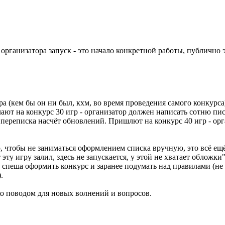
рганизатора запуск - это начало конкретной работы, публично э
ора (кем бы он ни был, кхм, во время проведения самого конкурс
ылают на конкурс 30 игр - организатор должен написать сотню п
 переписка насчёт обновлений. Пришлют на конкурс 40 игр - орг
р, чтобы не заниматься оформлением списка вручную, это всё е
ту игру залил, здесь не запускается, у этой не хватает обложки".
е спеша оформить конкурс и заранее подумать над правилами (не 
.
лько поводом для новых волнений и вопросов.