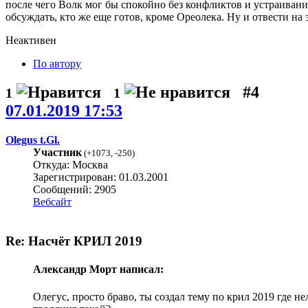
после чего Волк мог бы спокойно без конфликтов и устраивания
обсуждать, кто же еще готов, кроме Ореолека. Ну и отвести на э
Неактивен
По автору
#4
1
1
07.01.2019 17:53
Olegus t.Gl.
Участник
(
+1073
,
-250
)
Откуда: Москва
Зарегистрирован: 01.03.2001
Сообщений: 2905
Вебсайт
Re: Насчёт КРИЛ 2019
Александр Морт написал:
Олегус, просто браво, ты создал тему по крил 2019 где н