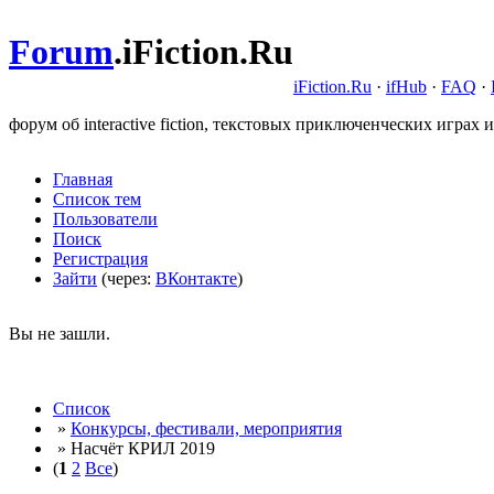
Forum
.
iFiction.Ru
iFiction.Ru
·
ifHub
·
FAQ
·
форум об interactive fiction, текстовых приключенческих играх и
Главная
Список тем
Пользователи
Поиск
Регистрация
Зайти
(через:
ВКонтакте
)
Вы не зашли.
Список
»
Конкурсы, фестивали, мероприятия
» Насчёт КРИЛ 2019
(
1
2
Все
)