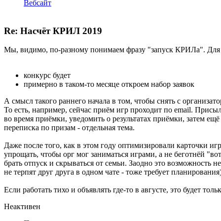
Вебсайт
Re: Насчёт КРИЛ 2019
Мы, видимо, по-разному понимаем фразу "запуск КРИЛа". Для о
конкурс будет
примерно в таком-то месяце откроем набор заявок
А смысл такого раннего начала в том, чтобы снять с организат
То есть, например, сейчас приём игр проходит по email. Прис
во время приёмки, уведомить о результатах приёмки, затем ещё
переписка по призам - отдельная тема.
Даже после того, как в этом году оптимизировали карточки иг
упрощать, чтобы орг мог заниматься играми, а не беготнёй "вот э
брать отпуск и скрываться от семьи. Заодно это возможность н
не терпят друг друга в одном чате - тоже требует планирования)
Если работать тихо и объявлять где-то в августе, это будет то
Неактивен