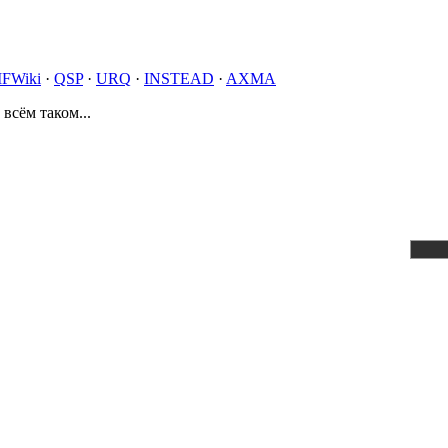
IFWiki
·
QSP
·
URQ
·
INSTEAD
·
AXMA
 всём таком...