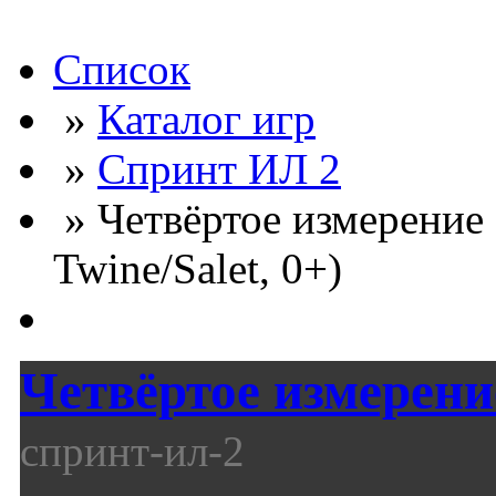
Список
»
Каталог игр
»
Спринт ИЛ 2
» Четвёртое измерение 
Twine/Salet, 0+)
Четвёртое измерени
спринт-ил-2