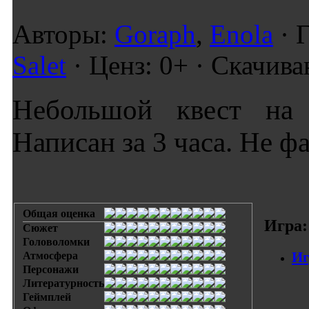
Авторы:
Goraph
,
Enola
· 
Salet
· Ценз: 0+ · Скачива
Небольшой квест на
Написан за 3 часа. Не ф
Общая оценка
Игра:
Сюжет
Головоломки
Иг
Атмосфера
Персонажи
Литературность
Геймплей