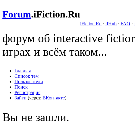
Forum
.
iFiction.Ru
iFiction.Ru
·
ifHub
·
FAQ
·
форум об interactive fict
играх и всём таком...
Главная
Список тем
Пользователи
Поиск
Регистрация
Зайти
(через:
ВКонтакте
)
Вы не зашли.