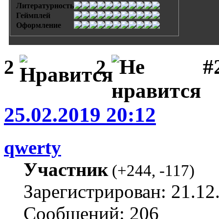
Литературность
Геймплей
Оформление
#
2
2
25.02.2019 20:12
qwerty
Участник
(
+244
,
-117
)
Зарегистрирован: 21.12
Сообщений: 206