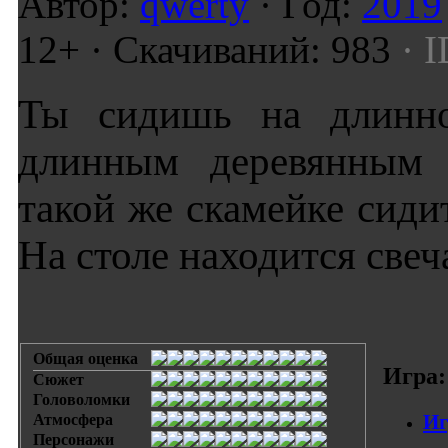
Автор:
qwerty
· Год:
2019
12+ · Скачиваний: 983
· I
Ты сидишь на длинно
длинным деревянным 
такой же скамейке сиди
На столе находится свеч
Общая оценка
Игра:
Сюжет
Головоломки
Иг
Атмосфера
Персонажи