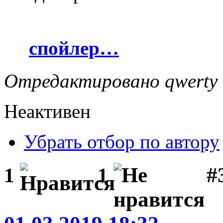
спойлер…
Отредактировано qwerty (
Неактивен
Убрать отбор по автору
#
1
1