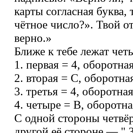
карты согласная буква, 
чётное число?». Твой о
верно.»
Ближе к тебе лежат чет
1. первая = 4, оборотна
2. вторая = C, оборотна
3. третья = 4, оборотна
4. четыре = B, оборотна
С одной стороны четвё
другой её стороне — " 