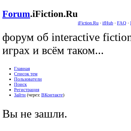
Forum
.
iFiction.Ru
iFiction.Ru
·
ifHub
·
FAQ
·
форум об interactive fict
играх и всём таком...
Главная
Список тем
Пользователи
Поиск
Регистрация
Зайти
(через:
ВКонтакте
)
Вы не зашли.