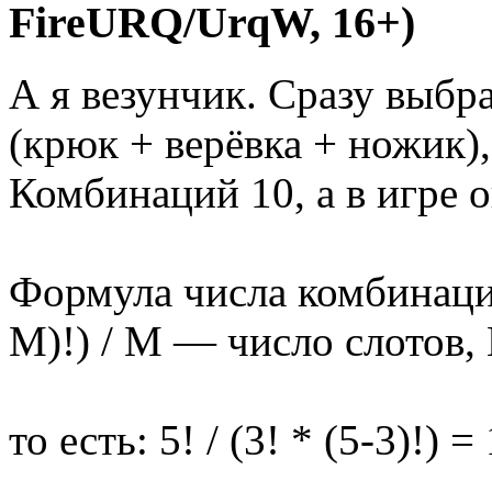
FireURQ/UrqW, 16+)
А я везунчик. Сразу выб
(крюк + верёвка + ножик),
Комбинаций 10, а в игре о
Формула числа комбинаций
M)!) / M — число слотов,
то есть: 5! / (3! * (5-3)!) =