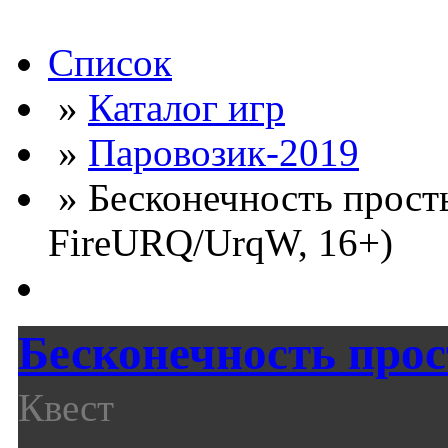
Список
»
Каталог игр
»
Паровозик-2019
» Бесконечность просты
FireURQ/UrqW, 16+)
Бесконечность про
Квест