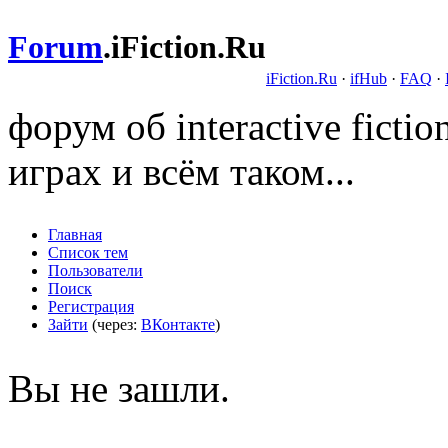
Forum
.
iFiction.Ru
iFiction.Ru
·
ifHub
·
FAQ
·
форум об interactive fict
играх и всём таком...
Главная
Список тем
Пользователи
Поиск
Регистрация
Зайти
(через:
ВКонтакте
)
Вы не зашли.