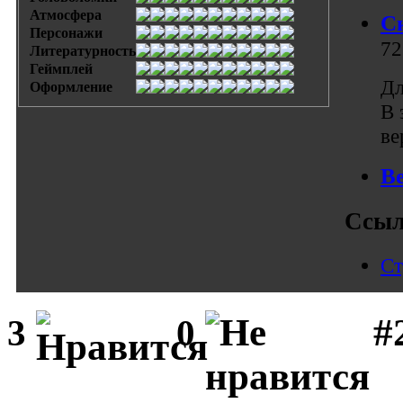
Атмосфера
С
Персонажи
72
Литературность
Геймплей
Дл
Оформление
В 
ве
В
Ссыл
Ст
#
3
0