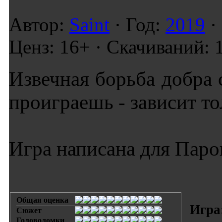
Автор:
Saint
· Год:
2019
·
Ценз: 16+ · Скачиваний: 
Извечная борьба добра 
проиграешь - зависит то
Игра написана для Паров
Общая оценка
Игра
Сюжет
Головоломки