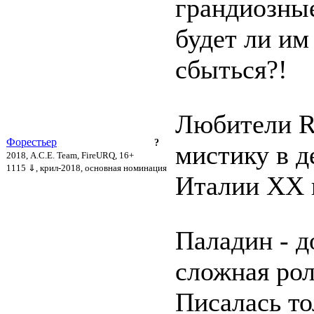
грандиозны
будет ли им
сбыться?!
Любители R
Форестьер
?
мистику в д
2018, A.C.E. Team, FireURQ, 16+
1115 ⇓
, крил-2018, основная номинация
Италии XX 
Паладин - д
сложная рол
Писалась то