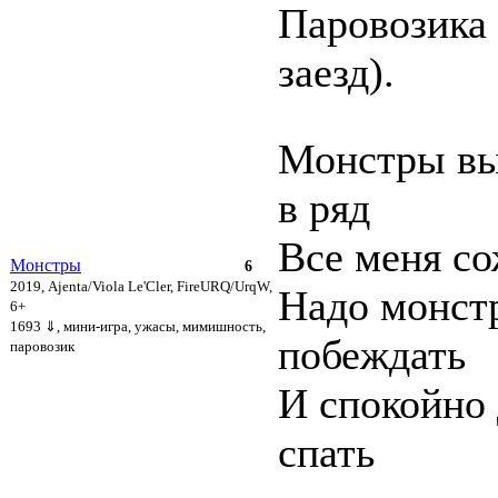
Паровозика
заезд).
Монстры вы
в ряд
Все меня со
Монстры
6
2019, Ajenta/Viola Le'Cler, FireURQ/UrqW,
Надо монст
6+
1693 ⇓
, мини-игра, ужасы, мимишность,
побеждать
паровозик
И спокойно
спать