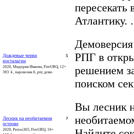
пересекать 
Атлантику. .
Демоверсия
РПГ в откр
Дождевые черви
5
ностальгии
решением за
2020, Мидория Имаева, FireURQ, 12+
393 ⇓
, паровозик 6, рпг, демо
поиском сек
Вы лесник 
необитаемом
Лесник на необитаемом
?
острове
Найдите со
2020, Protos365, FireURQ, 16+