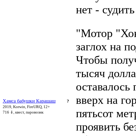
нет - судить
"Мотор "Хо
заглох на п
Чтобы полу
тысяч долла
оставалось 
вверх на го
Хамса бабушки Карашаш
?
2019, Korwin, FireURQ, 12+
пятьсот мет
716 ⇓
, квест, паровозик
проявить бе