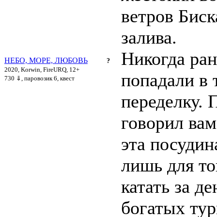
ветров Биск
залива.
Никогда ран
НЕБО, МОРЕ, ЛЮБОВЬ
?
2020, Korwin, FireURQ, 12+
попадали в 
730 ⇓
, паровозик 6, квест
переделку. 
говорил вам
эта посудин
лишь для то
катать за де
богатых тур