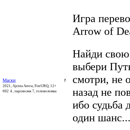
Игра перев
Arrow of Dea
Найди свою
выбери Пут
смотри, не 
Маски
?
2021, Ajenta Arrow, FireURQ, 12+
назад не по
692 ⇓
, паровозик 7, головоломка
ибо судьба 
один шанс..