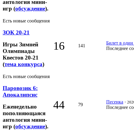
антология мини-
игр (
обсуждение
).
Есть новые сообщения
ЗОК 20-21
16
Билет в один
Игры Зимней
141
Последнее с
Олимпиады
Квестов 20-21
(
тема конкурса
)
Есть новые сообщения
Паровозик 6:
Апокалипсис
44
Песенка
·
202
79
Еженедельно
Последнее с
пополняющаяся
антология мини-
игр (
обсуждение
).