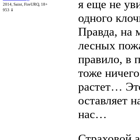
я еще не ув
2014, Saint, FireURQ, 18+
953 ⇓
одного клоч
Правда, на 
лесных пожа
правило, в 
тоже ничего
растет… Эт
оставляет н
нас…
Страховой а