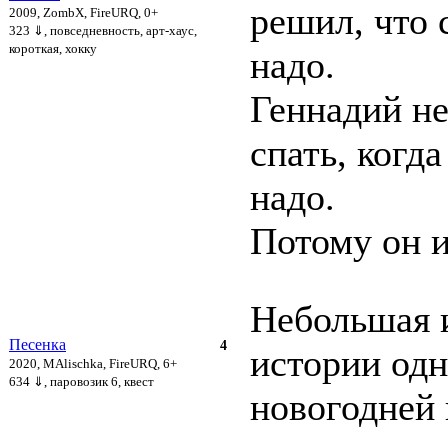
решил, что 
2009, ZombX, FireURQ, 0+
323 ⇓
, повседневность, арт-хаус,
короткая, хокку
надо.
Геннадий н
спать, когда
надо.
Потому он и
Небольшая 
Песенка
4
истории од
2020, MAlischka, FireURQ, 6+
634 ⇓
, паровозик 6, квест
новогодней 