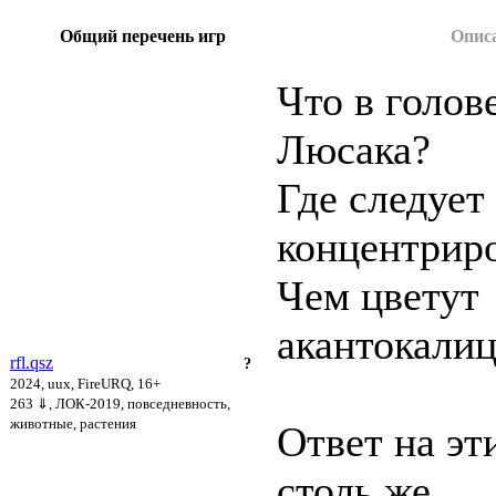
Общий перечень игр
Опис
Что в голове
Люсака?
Где следует
концентрир
Чем цветут
акантокали
rfl.qsz
?
2024, uux, FireURQ, 16+
263 ⇓
, ЛОК-2019, повседневность,
животные, растения
Ответ на эт
столь же