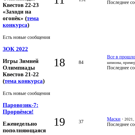
Последнее с
Квестов 22-23
«Заходи на
огонёк» (
тема
конкурса
)
Есть новые сообщения
ЗОК 2022
Все в прошлом
18
Игры Зимней
84
шпионы, пример
Олимпиады
Последнее с
Квестов 21-22
(
тема конкурса
)
Есть новые сообщения
Паровозик-7:
Прорвёмся!
19
Маски
·
2021, 
37
Еженедельно
Последнее с
пополняющаяся