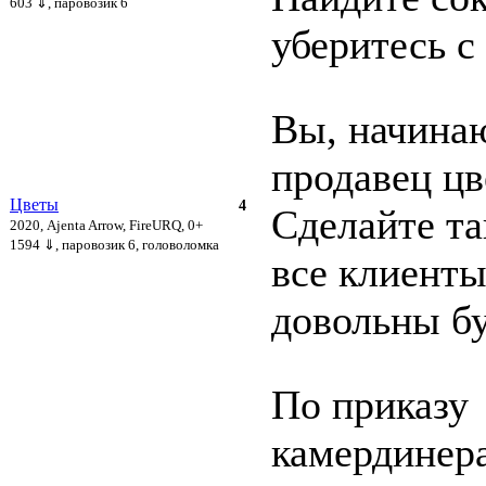
603 ⇓
, паровозик 6
уберитесь с
Вы, начин
продавец цв
Цветы
4
Сделайте та
2020, Ajenta Arrow, FireURQ, 0+
1594 ⇓
, паровозик 6, головоломка
все клиенты
довольны б
По приказу
камердинер