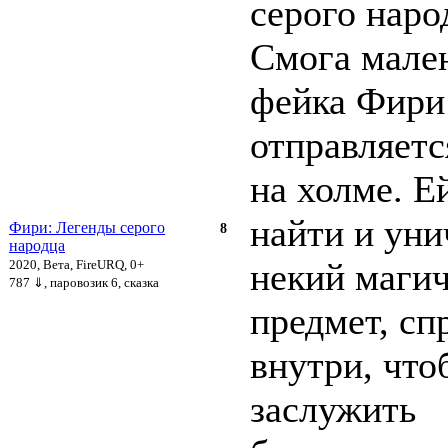
серого наро
Смога мален
фейка Фири
отправляетс
на холме. Е
найти и ун
Фири: Легенды серого
8
народца
некий маги
2020, Вета, FireURQ, 0+
787 ⇓
, паровозик 6, сказка
предмет, сп
внутри, что
заслужить