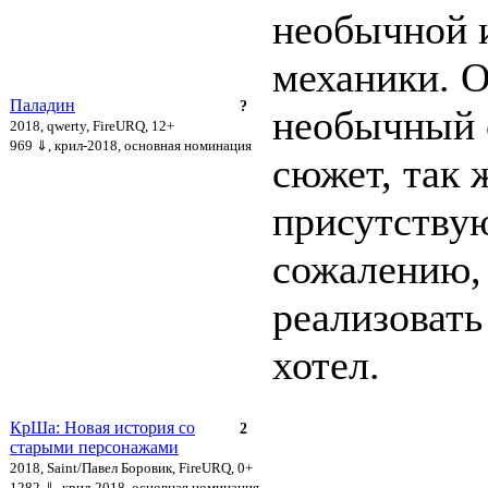
необычной 
механики. О
Паладин
?
необычный 
2018, qwerty, FireURQ, 12+
969 ⇓
, крил-2018, основная номинация
сюжет, так 
присутствую
сожалению, 
реализовать 
хотел.
КрШа: Новая история со
2
старыми персонажами
2018, Saint/Павел Боровик, FireURQ, 0+
1282 ⇓
, крил-2018, основная номинация