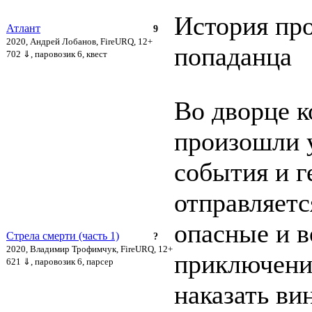
История про
Атлант
9
2020, Андрей Лобанов, FireURQ, 12+
попаданца
702 ⇓
, паровозик 6, квест
Во дворце к
произошли 
события и г
отправляетс
опасные и 
Стрела смерти (часть 1)
?
2020, Владимир Трофимчук, FireURQ, 12+
приключени
621 ⇓
, паровозик 6, парсер
наказать ви