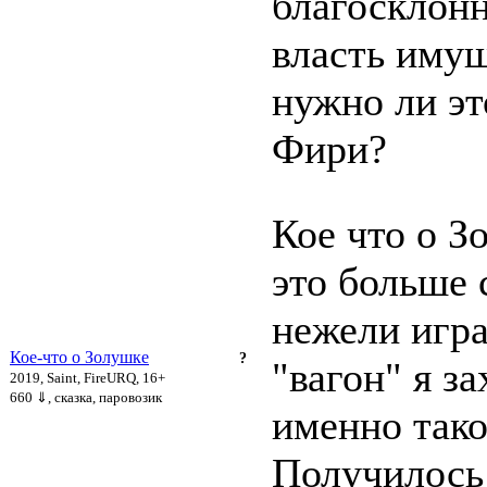
благосклон
власть иму
нужно ли эт
Фири?
Кое что о З
это больше 
нежели игра
Кое-что о Золушке
?
"вагон" я за
2019, Saint, FireURQ, 16+
660 ⇓
, сказка, паровозик
именно тако
Получилось