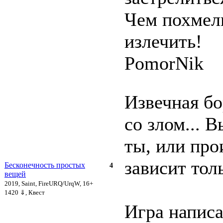
Чем похмел
излечить!
PomorNik
Извечная бо
со злом... 
ты, или про
зависит толь
Бесконечность простых
4
вещей
2019, Saint, FireURQ/UrqW, 16+
1420 ⇓
, Квест
Игра написа