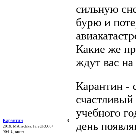
сильную сн
бурю и пот
авиакатастр
Какие же п
ждут вас на 
Карантин -
счастливый
учебного го
Карантин
3
день появля
2019, MAlischka, FireURQ, 6+
904 ⇓
, квест