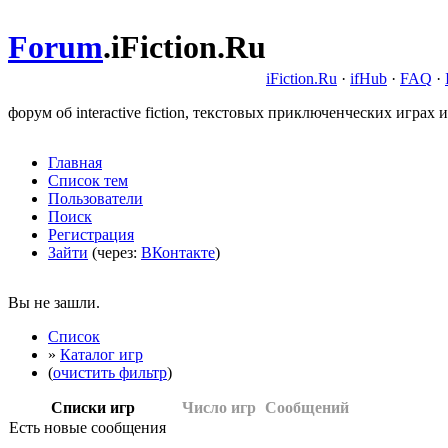
Forum
.
iFiction.Ru
iFiction.Ru
·
ifHub
·
FAQ
·
форум об interactive fiction, текстовых приключенческих играх и
Главная
Список тем
Пользователи
Поиск
Регистрация
Зайти
(через:
ВКонтакте
)
Вы не зашли.
Список
»
Каталог игр
(
очистить фильтр
)
Списки игр
Число игр
Сообщений
Есть новые сообщения