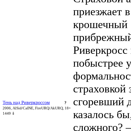
приезжает в
крошечный
прибрежный
Риверкросс 
побыстрее 
формальнос
страховкой 
сгоревший д
Тень над Риверкроссом
?
2006, AlSid/CaINE, FireURQ/AkURQ, 18+
казалось бы,
1449 ⇓
сложного? 