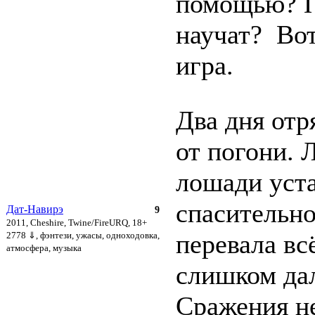
помощью? П
научат? Вот
игра.
Два дня отр
от погони. 
лошади уста
спасительно
Дат-Навирэ
9
2011, Cheshire, Twine/FireURQ, 18+
перевала вс
2778 ⇓
, фэнтези, ужасы, одноходовка,
атмосфера, музыка
слишком дал
Сражения не