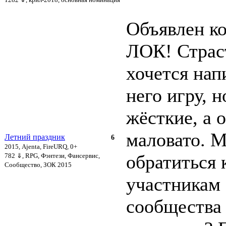
Объявлен к
ЛОК! Страст
хочется нап
него игру, н
жёсткие, а 
маловато. М
Летний праздник
6
2015, Ajenta, FireURQ, 0+
обратиться 
782 ⇓
, RPG, Фэнтези, Фансервис,
Сообщество, ЗОК 2015
участникам
сообщества 