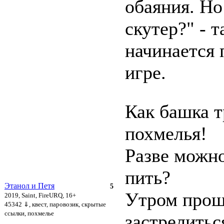
обаяния. Но
скутер?" - т
начинается 
игре.
Как башка т
похмелья!
Разве можно
пить?
Этанол и Петя
5
Утром про
2019, Saint, FireURQ, 16+
45342 ⇓
, квест, паровозик, скрытые
ссылки, похмелье
застрелитьс