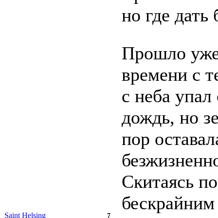
но где дать 
Прошло уже
времени с т
с неба упал
дождь, но з
пор оставал
безжизненно
Скитаясь по
бескрайним
Saint Helsing
7