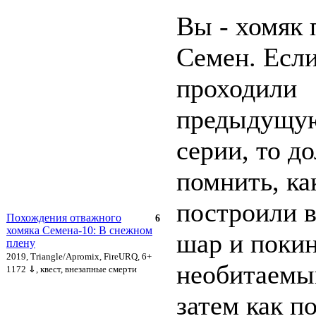
Вы - хомяк 
Семен. Есл
проходили
предыдущую
серии, то д
помнить, ка
построили 
Похождения отважного
6
хомяка Семена-10: В снежном
шар и покин
плену
2019, Triangle/Apromix, FireURQ, 6+
необитаемы
1172 ⇓
, квест, внезапные смерти
затем как п