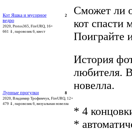
Сможет ли 
Кот Яшка и мусорное
2
кот спасти 
ведро
2020, Protos365, FireURQ, 16+
661 ⇓
, паровозик 6, квест
Поиграйте и
История фо
любителя. В
новелла.
Лунные прогулки
8
2020, Владимир Трофимчук, FireURQ, 12+
479 ⇓
, паровозик 6, визуальная новелла
* 4 концовк
* автоматич