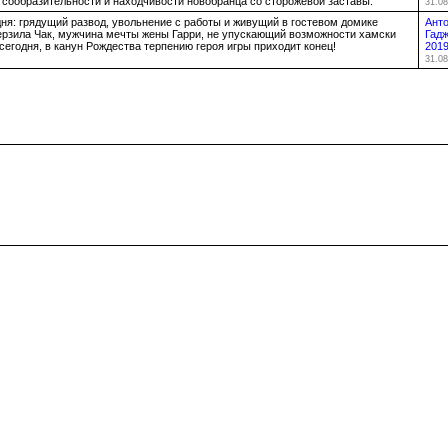
 сообразительности и находчивости новобранца со сторожевой заставы.
31.08
ня: грядущий развод, увольнение с работы и живущий в гостевом домике
Анто
рзила Чак, мужчина мечты жены Гарри, не упускающий возможности хамски
Гад
 сегодня, в канун Рождества терпению героя игры приходит конец!
201
31.08