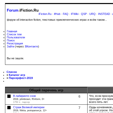
Forum
.
iFiction.Ru
iFiction.Ru
·
ifHub
·
FAQ
·
IFWiki
·
QSP
·
URQ
·
INSTEAD
·
форум об interactive fiction, текстовых приключенческих играх и всём таком...
Главная
Список тем
Пользователи
Поиск
Регистрация
Зайти
(через:
ВКонтакте
)
Вы не зашли.
Список
»
Каталог игр
»
Парсерфест-2019
Общий перечень игр
В лабиринте снов
6
Что, если проснув
проходит эта гран
2019, johnbrown, RInform, 0+
всего пять лет.
1750 ⇓
, парсер
Страж Великой империи
7
Орды кочевников 
об этой угрозе. Н
2019, Nikita, protoparser.js, 12+