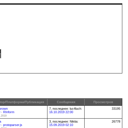
тор/Платформа/Публикация
Сообщения
Просмотров
brown
7, последнее: luc4luch:
33195
9
·
RInform
16.10.2019 22:00
.2019
a
3, последнее: Nikita:
26778
9
·
protoparser.js
15.09.2019 02:10