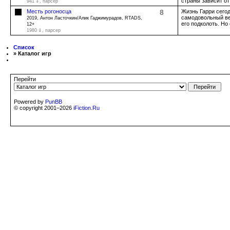
страны зависит от
941 ⇓
, парсер
Месть рогоносца
8
Жизнь Гарри сегод
самодовольный ве
2019, Антон Ласточкин/Алик Гаджимурадов, RTADS,
его подколоть. Но
12+
1980 ⇓
, парсер
Список
» Каталог игр
Перейти
Powered by
PunBB
© copyright 2001–2026
iFiction.Ru