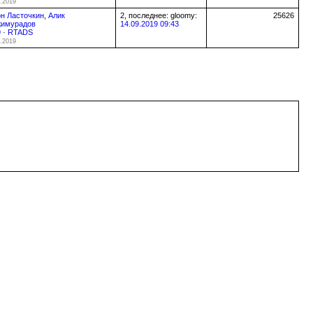
.2019
н Ласточкин
,
Алик
2, последнее: gloomy:
25626
жимурадов
14.09.2019 09:43
9
·
RTADS
.2019