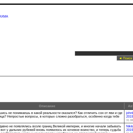
AXMA
Описание
Ав
шись не понимаешь в какой реальности оказался? Как отличить сон от яви и где
john
ица? Непростые вопросы, в которых сложно разобраться, особенно когда тебе
201
31.08
давно не появлялись возле границ Великой империи, и многие начали забывать
Nikit
о вот у дальних рубежей вновь появилось их кочевое воинство, и теперь судьба
201