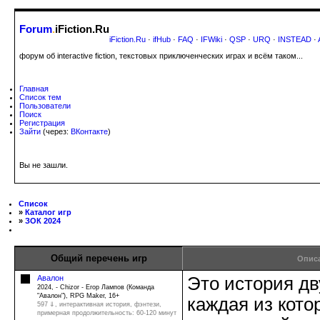
Forum
.
iFiction.Ru
iFiction.Ru
·
ifHub
·
FAQ
·
IFWiki
·
QSP
·
URQ
·
INSTEAD
·
форум об interactive fiction, текстовых приключенческих играх и всём таком...
Главная
Список тем
Пользователи
Поиск
Регистрация
Зайти
(через:
ВКонтакте
)
Вы не зашли.
Список
»
Каталог игр
»
ЗОК 2024
Общий перечень игр
Опис
Авалон
Это история дв
2024, - Chizor - Егор Лампов (Команда
"Авалон"), RPG Maker, 16+
каждая из кото
597 ⇓
, интерактивная история, фэнтези,
примерная продолжительность: 60-120 минут