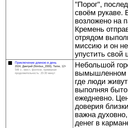
"Порог", после
своём рукаве.
возложено на 
Кремень отправ
отрядом выпо
миссию и он н
упустить свой ш
Приключение длиною в день
Небольшой гор
2024, Дмитрий (Nimbus_2000), Twine, 12+
546 ⇓
, квест, фэнтези, примерная
вымышленном к
продолжительность: 20-30 минут
где люди живут
выполняя быто
ежедневно. Це
доверия близк
важна духовно,
денег в кармане