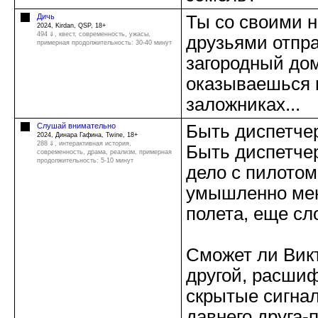
Дичь
Ты со своими 
2024, Kirdan, QSP, 18+
494 ⇓
, квест, современность, ужасы,
друзьями отпр
примерная продолжительность: 30-40 минут
загородный до
оказываешься 
заложниках...
Слушай внимательно
Быть диспетче
2024, Динара Гафина, Twine, 18+
288 ⇓
, интерактивная история,
Быть диспетче
современность, драма, реализм, примерная
продолжительность: 5-10 минут
дело с пилотом
умышленно мен
полета, еще сл
Сможет ли Викт
другой, расши
скрытые сигнал
давнего друга-