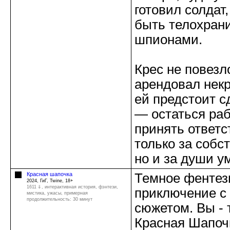
готовил солдат
быть телохран
шпионами.
Крес не повезл
арендовал некр
ей предстоит с
— остаться ра
принять ответс
только за собс
но и за души у
Красная шапочка
Темное фентез
2024, ГиГ, Twine, 18+
1611 ⇓
, интерактивная история, фэнтези,
приключение с
мистика, ужасы, примерная
продолжительность: 30 минут
сюжетом. Вы - 
Красная Шапоч