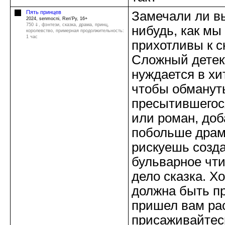
Пять принцев
Замечали ли вы
2024, senmocni, Ren'Py, 16+
750 ⇓
, фэнтези, сказка, драма, принц,
нибудь, как мы
королевство, примерная продолжительность:
1 час
прихотливы к с
Сложный детек
нуждается в хи
чтобы обманут
пресытившегос
или роман, доб
побольше драм
рискуешь созд
бульварное чти
дело сказка. Х
должна быть п
пришел вам рас
присаживайтес