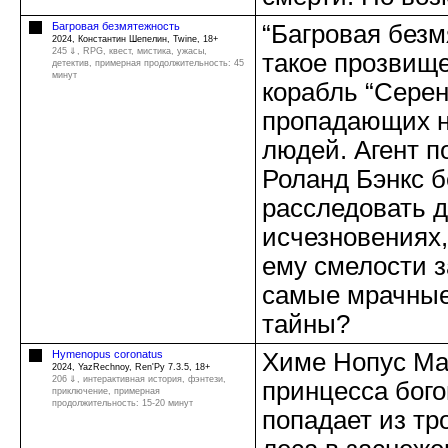
Багровая безмятежность
“Багровая безм
2024, Константин Шепелин, Twine, 18+
245 ⇓
, RPG, квест, мистика, ужасы,
такое прозвищ
детектив, примерная продолжительность: 45
минут
корабль “Серен
пропадающих н
людей. Агент 
Роланд Бэнкс б
расследовать д
исчезновениях,
ему смелости з
самые мрачные
тайны?
Hymenopus coronatus
Химе Нопус Ма
2024, YazRechnoy, Ren'Py 7.3.5, 18+
206 ⇓
, интерактивная история, фэнтези,
принцесса бого
приключение, примерная
продолжительность: 15-20 минут
попадает из тр