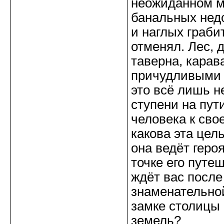
неожиданном м
банальных недо
и наглых граби
отменял. Лес, 
таверна, карав
причудливыми
это всё лишь 
ступени на пут
человека к сво
какова эта цель
она ведёт геро
точке его путе
ждёт вас после
знаменательно
замке столицы
земель?