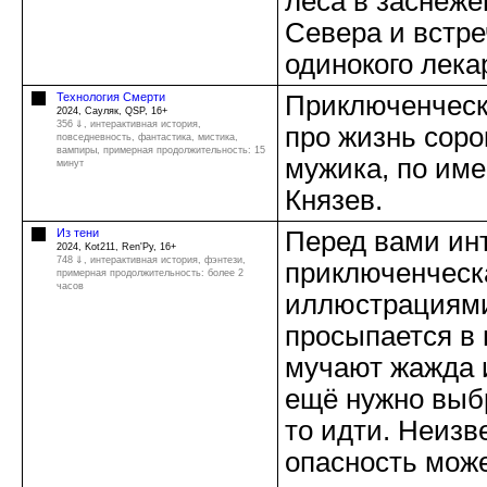
леса в заснеж
Севера и встре
одинокого лека
Технология Смерти
Приключенческ
2024, Сауляк, QSP, 16+
356 ⇓
, интерактивная история,
про жизнь соро
повседневность, фантастика, мистика,
вампиры, примерная продолжительность: 15
мужика, по име
минут
Князев.
Из тени
Перед вами ин
2024, Kot211, Ren'Py, 16+
748 ⇓
, интерактивная история, фэнтези,
приключенческа
примерная продолжительность: более 2
часов
иллюстрациями
просыпается в 
мучают жажда и
ещё нужно выбр
то идти. Неизв
опасность мож