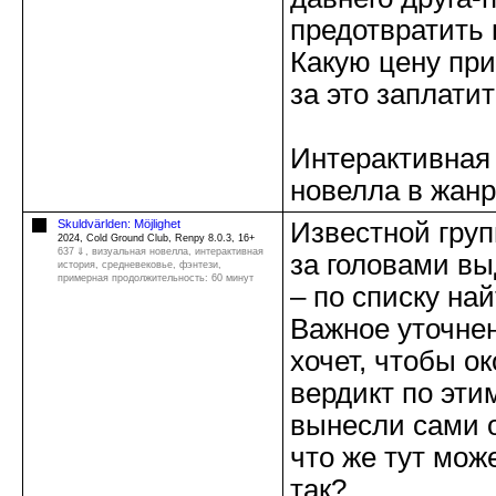
предотвратить
Какую цену пр
за это заплати
Интерактивная
новелла в жанр
Skuldvärlden: Möjlighet
Известной груп
2024, Cold Ground Club, Renpy 8.0.3, 16+
637 ⇓
, визуальная новелла, интерактивная
за головами в
история, средневековье, фэнтези,
примерная продолжительность: 60 минут
– по списку на
Важное уточнен
хочет, чтобы о
вердикт по эт
вынесли сами о
что же тут мож
так?