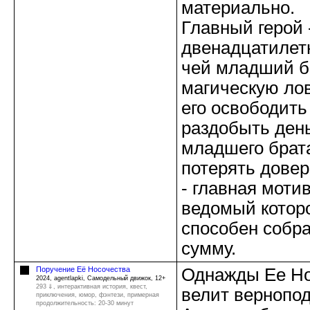
материально.
Главный герой 
двенадцатилет
чей младший б
магическую ло
его освободить
раздобыть день
младшего брата
потерять дове
- главная моти
ведомый которо
способен собр
сумму.
Поручение Её Носочества
Однажды Ее Но
2024, agentlapki, Самодельный движок, 12+
293 ⇓
, интерактивная история, квест,
велит вернопо
приключения, юмор, фэнтези, примерная
продолжительность: 20-30 минут