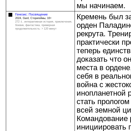
мы начинаем.
Генезис: Посвящение
Кремень был з
2024, Gard, Сторигеймы, 16+
272 ⇓
, интерактивная история, приключения,
орден Паладино
боевик, фантастика, примерная
продолжительность: > 120 минут
рекрута. Трени
практически пр
теперь единст
доказать что о
места в ордене,
себя в реально
война с жесток
инопланетной р
стать прологом
всей земной ц
Командование
инициировать 