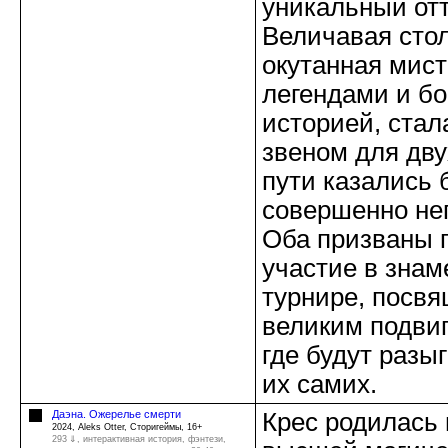
уникальный отт
Величавая сто
окутанная мис
легендами и бо
историей, ста
звеном для дву
пути казались 
совершенно не
Оба призваны 
участие в зна
турнире, посв
великим подви
где будут разы
их самих.
Даэна. Ожерелье смерти
Крес родилась 
2024, Aleks Otter, Сторигеймы, 16+
293 ⇓
, интерактивная история, фэнтези,