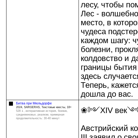
лесу, чтобы по
Лес - волшебно
место, в котор
чудеса подстер
каждом шагу: 
болезни, прокл
колдовство и д
границы бытия
здесь случаетс
Теперь, кажетс
дошла до вас.
Битва при Мюльдорфе
2024, SARGERAS, Текстовые квесты, 18+
❀༻XIV век
528 ⇓
, интерактивная история, боевик,
средневековье, реализм, примерная
продолжительность: 30-40 минут
Австрийский к
III заявил о сво