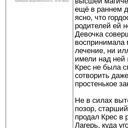
высшей магичес
примерная продолжительность: 30-40 минут
ещё в раннем д
ясно, что горд
родителей ей н
Девочка совер
воспринимала 
лечение, ни ил
имели над ней 
Крес не была с
сотворить даж
простенькое за
Не в силах выт
позор, старший
продал Крес в 
Лагерь, куда уг