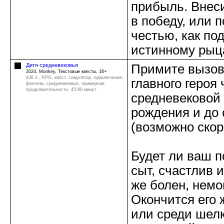
прибыль. Внеси
в победу, или п
честью, как по
истинному рыц
Дитя средневековья
Примите вызов
2024, Monkey, Текстовые квесты, 16+
436 ⇓
, RPG, квест, симулятор, приключение,
главного героя
фэнтези, средневековье, примерная
продолжительность: 45-60 минут
средневековой 
рождения и до
(возможно скор
Будет ли ваш 
сыт, счастлив 
же болен, нем
Окончится его 
или среди шел