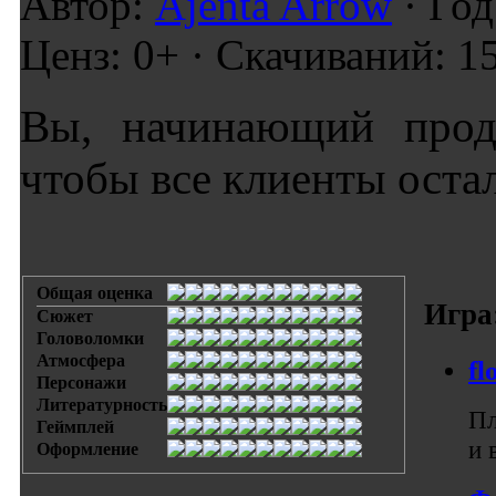
Автор:
Ajenta Arrow
· Го
Ценз: 0+ · Скачиваний: 1
Вы, начинающий прода
чтобы все клиенты оста
Общая оценка
Игра
Сюжет
Головоломки
Атмосфера
fl
Персонажи
Литературность
Пл
Геймплей
и 
Оформление