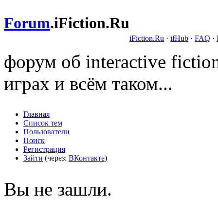
Forum
.
iFiction.Ru
iFiction.Ru
·
ifHub
·
FAQ
·
форум об interactive fict
играх и всём таком...
Главная
Список тем
Пользователи
Поиск
Регистрация
Зайти
(через:
ВКонтакте
)
Вы не зашли.