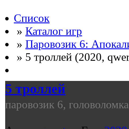
Список
»
Каталог игр
»
Паровозик 6: Апокал
» 5 троллей (2020, qwer
5 троллей
паровозик 6, головоломка