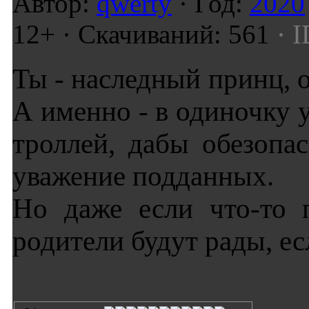
Автор:
qwerty
· Год:
2020
12+ · Скачиваний: 561
· I
Ты - наследный принц, 
А именно - в одиночку 
троллей, дабы обезопас
уважение подданных.
Но даже если что-то 
родители будут рады, е