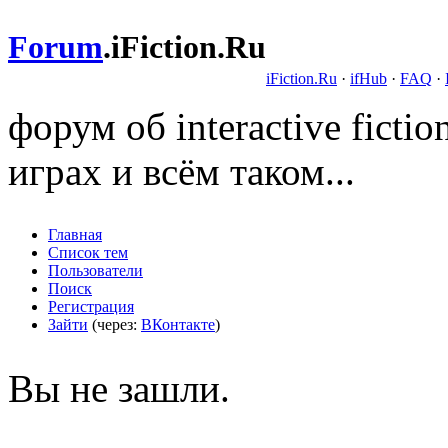
Forum
.
iFiction.Ru
iFiction.Ru
·
ifHub
·
FAQ
·
форум об interactive fict
играх и всём таком...
Главная
Список тем
Пользователи
Поиск
Регистрация
Зайти
(через:
ВКонтакте
)
Вы не зашли.