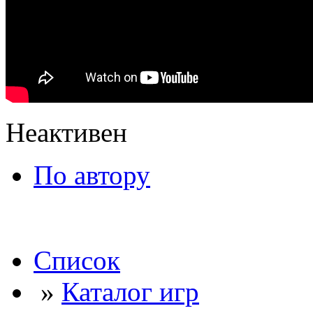
Неактивен
По автору
Список
»
Каталог игр