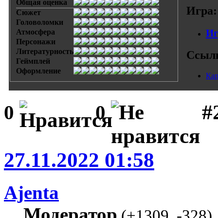
Общая оценка
Игра:
Сюжет
Головоломки
Иг
Атмосфера
Персонажи
Литературность
Ссыл
Геймплей
Оформление
Кар
#
0
0
27.11.2022 01:58
Ajenta
Модератор
(
+1309
,
-328
)