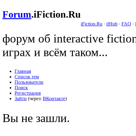
Forum
.
iFiction.Ru
iFiction.Ru
·
ifHub
·
FAQ
·
форум об interactive fict
играх и всём таком...
Главная
Список тем
Пользователи
Поиск
Регистрация
Зайти
(через:
ВКонтакте
)
Вы не зашли.