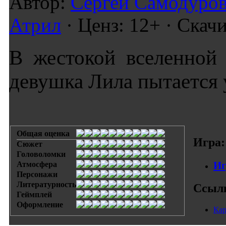
Автор:
Сергей Самодуро
Атрил
· Ценз: 12+ · Скач
В жестокой вселенной 
девушка Лила пытается 
Общая оценка
Игра:
Сюжет
Головоломки
Иг
Атмосфера
Персонажи
Литературность
Ссыл
Геймплей
Оформление
Кар