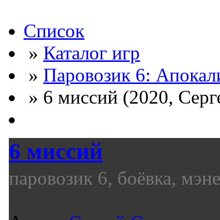
Список
»
Каталог игр
»
Паровозик 6: Апокал
» 6 миссий (2020, Серг
6 миссий
паровозик 6, боёвка, мэ