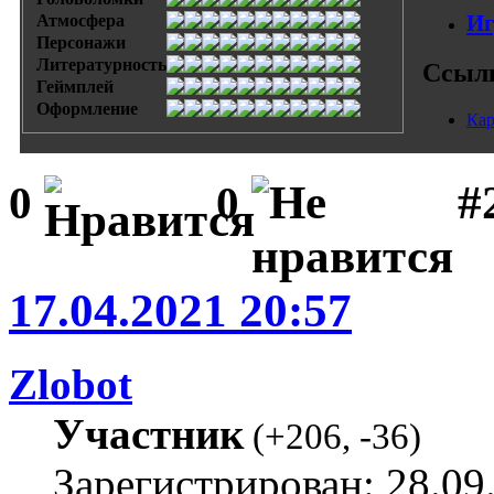
Иг
Атмосфера
Персонажи
Литературность
Ссыл
Геймплей
Оформление
Кар
#
0
0
17.04.2021 20:57
Zlobot
Участник
(
+206
,
-36
)
Зарегистрирован: 28.09