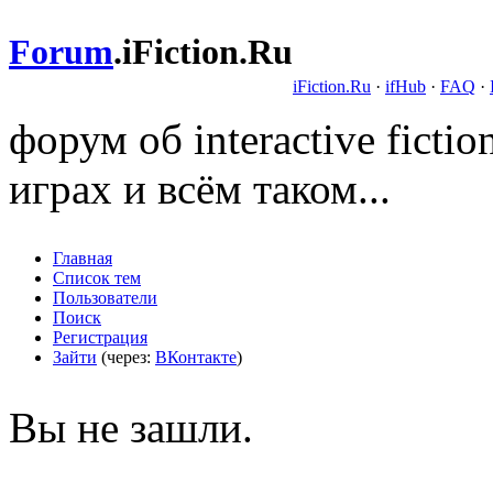
Forum
.
iFiction.Ru
iFiction.Ru
·
ifHub
·
FAQ
·
форум об interactive fict
играх и всём таком...
Главная
Список тем
Пользователи
Поиск
Регистрация
Зайти
(через:
ВКонтакте
)
Вы не зашли.