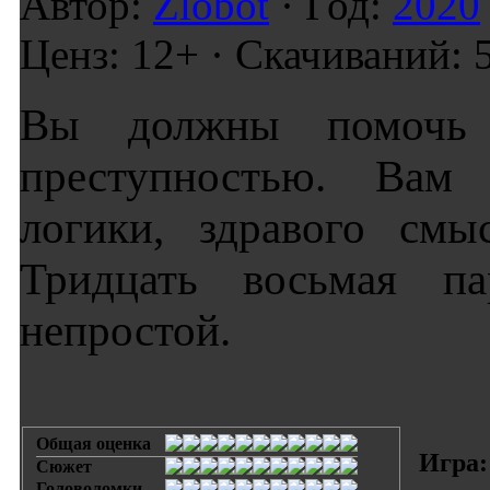
Автор:
Zlobot
· Год:
2020
Ценз: 12+ · Скачиваний: 
Вы должны помочь 
преступностью. Вам 
логики, здравого смы
Тридцать восьмая па
непростой.
Общая оценка
Игра:
Сюжет
Головоломки