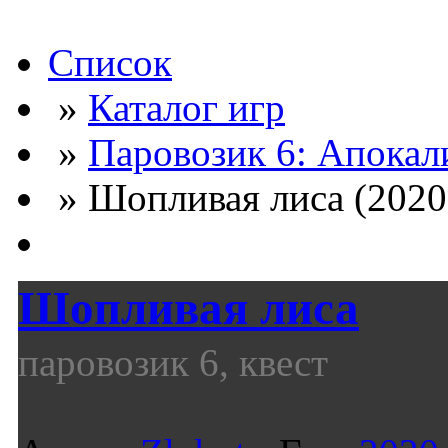
Список
»
Каталог игр
»
Паровозик 6: Апокал
» Шопливая лиса (2020
Шопливая лиса
паровозик 6, квест