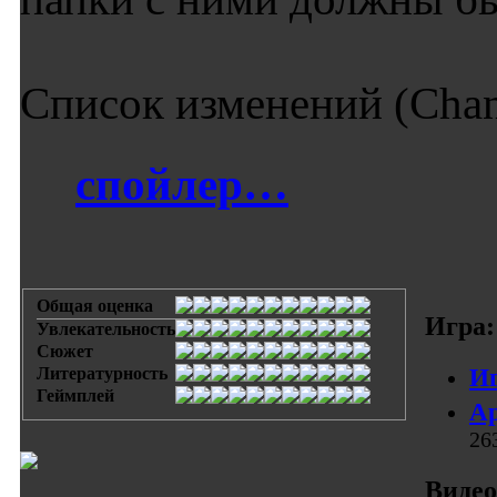
Список изменений (Chan
спойлер…
Общая оценка
Игра:
Увлекательность
Сюжет
Литературность
Иг
Геймплей
Ар
26
Видео