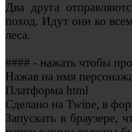
Два друга отправляют
поход. Идут они ко все
леса.
#### - нажать чтобы пр
Нажав на имя персонажа
Платформа html
Сделано на Twine, в фо
Запускать в браузере, 
папки с ними должны бы