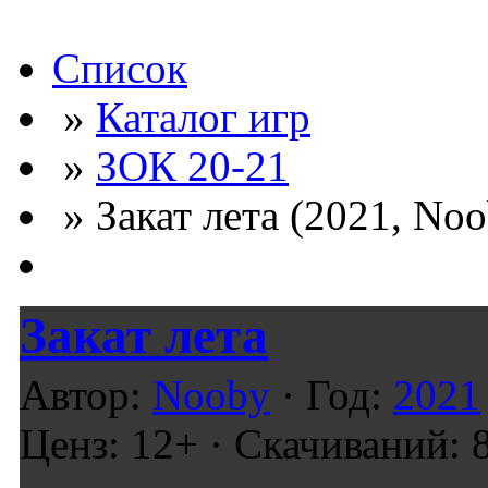
Список
»
Каталог игр
»
ЗОК 20-21
» Закат лета (2021, Noo
Закат лета
Автор:
Nooby
· Год:
2021
Ценз: 12+ · Скачиваний: 