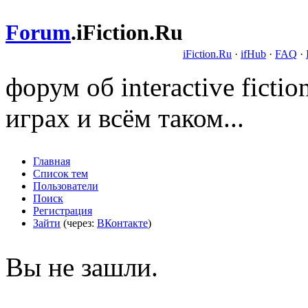
Forum
.
iFiction.Ru
iFiction.Ru
·
ifHub
·
FAQ
·
форум об interactive fict
играх и всём таком...
Главная
Список тем
Пользователи
Поиск
Регистрация
Зайти
(через:
ВКонтакте
)
Вы не зашли.