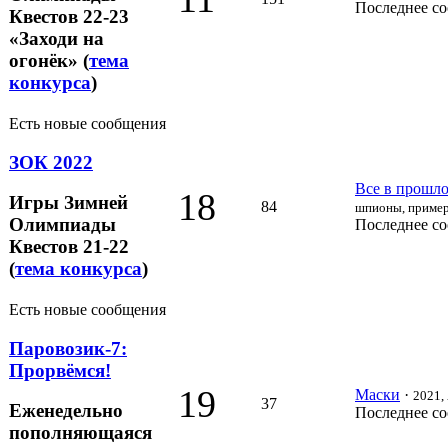
Последнее с
Квестов 22-23
«Заходи на
огонёк» (
тема
конкурса
)
Есть новые сообщения
ЗОК 2022
Все в прошлом
18
Игры Зимней
84
шпионы, пример
Олимпиады
Последнее с
Квестов 21-22
(
тема конкурса
)
Есть новые сообщения
Паровозик-7:
Прорвёмся!
19
Маски
·
2021, 
37
Еженедельно
Последнее с
пополняющаяся