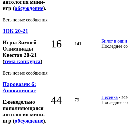
антология мини-
игр (
обсуждение
).
Есть новые сообщения
ЗОК 20-21
16
Билет в один
Игры Зимней
141
Последнее с
Олимпиады
Квестов 20-21
(
тема конкурса
)
Есть новые сообщения
Паровозик 6:
Апокалипсис
44
Песенка
·
202
79
Еженедельно
Последнее с
пополняющаяся
антология мини-
игр (
обсуждение
).