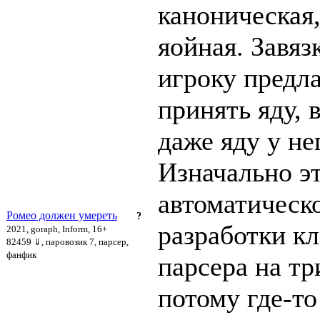
каноническая,
яойная. Завяз
игроку предла
принять яду, 
даже яду у не
Изначально э
автоматическ
Ромео должен умереть
?
разработки к
2021, goraph, Inform, 16+
82459 ⇓
, паровозик 7, парсер,
фанфик
парсера на тр
потому где-то