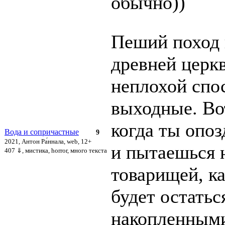
обычно))
Пеший поход 
древней церк
неплохой спо
выходные. Во
когда ты опоз
Вода и сопричастные
9
2021, Антон Ра́ннала, web, 12+
и пытаешься 
407 ⇓
, мистика, horror, много текста
товарищей, ка
будет остатьс
накопленным