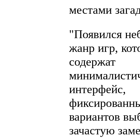
местами зага
"Появился не
жанр игр, ко
содержат
минималисти
интерфейс,
фиксированн
вариантов вы
зачастую зам