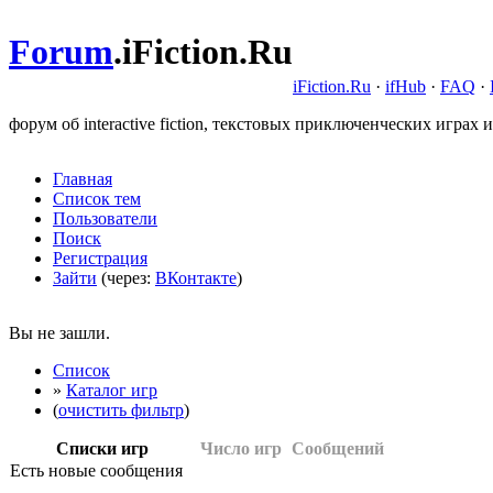
Forum
.
iFiction.Ru
iFiction.Ru
·
ifHub
·
FAQ
·
форум об interactive fiction, текстовых приключенческих играх и
Главная
Список тем
Пользователи
Поиск
Регистрация
Зайти
(через:
ВКонтакте
)
Вы не зашли.
Список
»
Каталог игр
(
очистить фильтр
)
Списки игр
Число игр
Сообщений
Есть новые сообщения