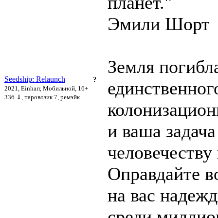
планет."
Эмили Шорт
Земля погиб
Seedship: Relaunch
?
единственног
2021, Einharr, Мобильной, 16+
336 ⇓
, паровозик 7, ремэйк
колонизацион
и ваша задача
человечеству
Оправдайте в
на вас надеж
среди миллио