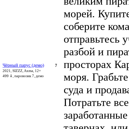
великим пира
морей. Купит
соберите ком
отправьтесь 
разбой и пира
просторах Ка
Чёрный парус (демо)
7
2021, SIZZZ, Axma, 12+
моря. Грабьте
499 ⇓
, паровозик 7, демо
суда и продав
Потратьте все
заработанные 
тавернах, или