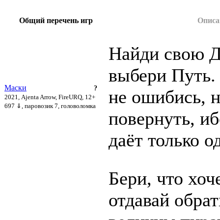
Общий перечень игр
Описа
Найди свою Д
выбери Путь.
Маски
?
не ошибись, н
2021, Ajenta Arrow, FireURQ, 12+
697 ⇓
, паровозик 7, головоломка
повернуть, иб
даёт только о
Бери, что хоч
отдавай обрат