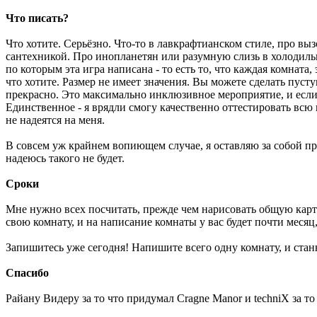
Что писать?
Что хотите. Серьёзно. Что-то в лавкрафтианском стиле, про в
сантехникой. Про инопланетян или разумную слизь в холодильни
по которым эта игра написана - то есть то, что каждая комната
что хотите. Размер не имеет значения. Вы можете сделать пуст
прекрасно. Это максимально инклюзивное мероприятие, и если в
Единственное - я врядли смогу качественно оттестировать всю 
не надеятся на меня.
В совсем уж крайнем вопиющем случае, я оставляю за собой пра
надеюсь такого не будет.
Сроки
Мне нужно всех посчитать, прежде чем нарисовать общую карту,
свою комнату, и на написание комнаты у вас будет почти месяц,
Запишитесь уже сегодня! Напишите всего одну комнату, и стан
Спасибо
Райану Видеру за то что придумал Cragne Manor и techniX за то