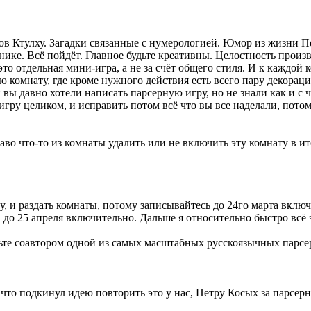
ызов Ктулху. Загадки связанные с нумерологией. Юмор из жизни 
ке. Всё пойдёт. Главное будьте креативны. Целостность произвед
, это отдельная мини-игра, а не за счёт общего стиля. И к каждой
ую комнату, где кроме нужного действия есть всего пару декорац
ы давно хотели написать парсерную игру, но не знали как и с ч
игру целиком, и исправить потом всё что вы все наделали, пото
во что-то из комнаты удалить или не включить эту комнату в ито
 и раздать комнаты, потому записывайтесь до 24го марта включи
 до 25 апреля включительно. Дальше я относительно быстро всё э
ьте соавтором одной из самых масштабных русскоязычных парсер
 что подкинул идею повторить это у нас, Петру Косых за парсерну