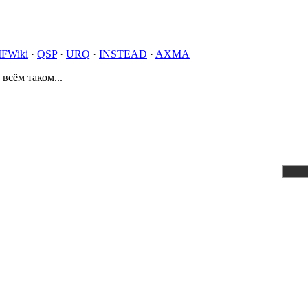
IFWiki
·
QSP
·
URQ
·
INSTEAD
·
AXMA
 всём таком...