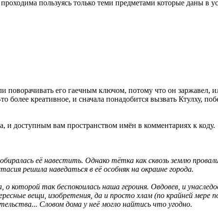
 проходима пользуясь только теми предметами которые даны в у
 ли поворачивать его гаечным ключом, потому что он заржавел, 
то более креативное, и сначала понадобится вызвать Ктулху, побе
а, и доступным вам пространством имён в комментариях к коду.
биралась её навестить. Однако тётка как сквозь землю провалила
стасия решила наведаться в её особняк на окраине города.
о которой так беспокоилась наша героиня. Овдовев, и унаслед
ересные вещи, изобретения, да и просто хлам (по крайней мере
тельства... Словом дома у неё могло найтись что угодно.