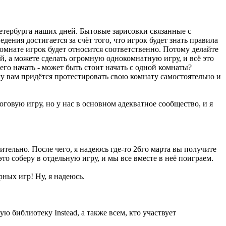
Петербурга наших дней. Бытовые зарисовки связанные с
ения достигается за счёт того, что игрок будет знать правила
 комнате игрок будет относится соответственно. Потому делайте
ий, а можете сделать огромную однокомнатную игру, и всё это
его начать - может быть стоит начать с одной комнаты?
му вам придётся протестировать свою комнату самостоятельно и
говую игру, но у нас в основном адекватное сообщество, и я
тельно. После чего, я надеюсь где-то 26го марта вы получите
то соберу в отдельную игру, и мы все вместе в неё поиграем.
ных игр! Ну, я надеюсь.
ю библиотеку Instead, а также всем, кто участвует