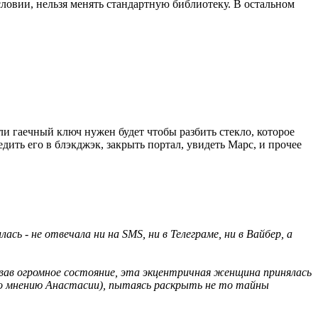
словии, нельзя менять стандартную библиотеку. В остальном
или гаечный ключ нужен будет чтобы разбить стекло, которое
дить его в блэкджэк, закрыть портал, увидеть Марс, и прочее
сь - не отвечала ни на SMS, ни в Телеграме, ни в Вайбер, а
овав огромное состояние, эта экцентричная женщина принялась
 по мнению Анастасии), пытаясь раскрыть не то тайны