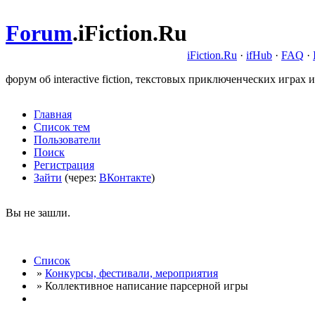
Forum
.
iFiction.Ru
iFiction.Ru
·
ifHub
·
FAQ
·
форум об interactive fiction, текстовых приключенческих играх и
Главная
Список тем
Пользователи
Поиск
Регистрация
Зайти
(через:
ВКонтакте
)
Вы не зашли.
Список
»
Конкурсы, фестивали, мероприятия
» Коллективное написание парсерной игры