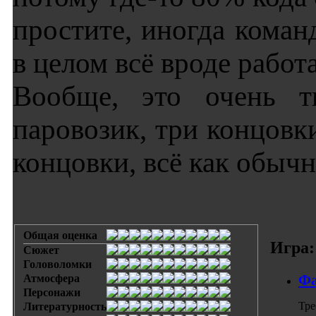
простите, иногда коман
в целом всё вроде работа
Вообще, это очень т
паровозик, три концовк
концовки, всё как обычн
Общая оценка
Игра:
Сюжет
Головоломки
Фа
Атмосфера
Персонажи
Тре
Литературность