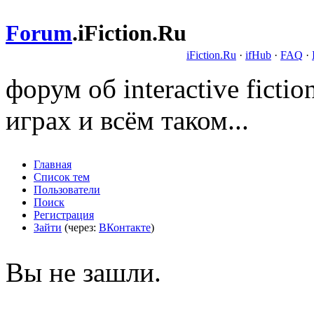
Forum
.
iFiction.Ru
iFiction.Ru
·
ifHub
·
FAQ
·
форум об interactive fict
играх и всём таком...
Главная
Список тем
Пользователи
Поиск
Регистрация
Зайти
(через:
ВКонтакте
)
Вы не зашли.