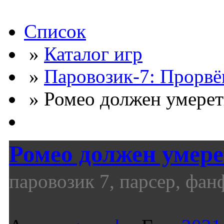
Список
»
Каталог игр
»
Паровозик-7: Прорвё
» Ромео должен умереть
Ромео должен умере
паровозик 7, парсер, фан