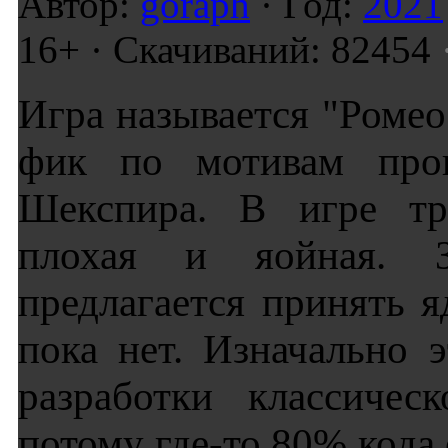
Автор:
goraph
· Год:
2021
16+ · Скачиваний: 82454
Игра называется "Ромео
фик по мотивам прои
Шекспира. В игре три
плохая и яойная. З
предлагается принять я
пока нет. Изначально 
разработки классичес
потому где-то 80% кода 