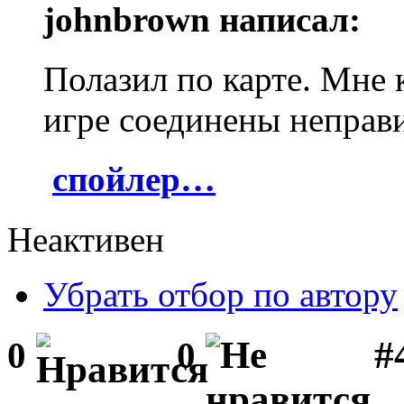
johnbrown написал:
Полазил по карте. Мне 
игре соединены неправ
спойлер…
Неактивен
Убрать отбор по автору
#
0
0