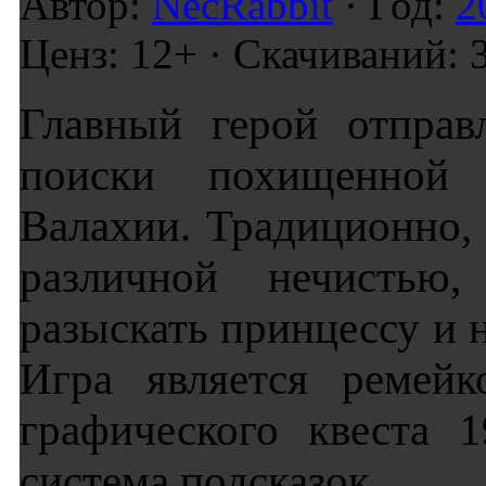
Автор:
NecRabbit
· Год:
2
Ценз: 12+ · Скачиваний: 
Главный герой отправ
поиски похищенной 
Валахии. Традиционно, 
различной нечистью,
разыскать принцессу и н
Игра является ремейк
графического квеста 
система подсказок.