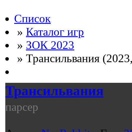
Список
»
Каталог игр
»
ЗОК 2023
» Трансильвания (2023,
Трансильвания
парсер