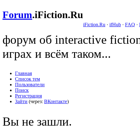
Forum
.
iFiction.Ru
iFiction.Ru
·
ifHub
·
FAQ
·
форум об interactive fict
играх и всём таком...
Главная
Список тем
Пользователи
Поиск
Регистрация
Зайти
(через:
ВКонтакте
)
Вы не зашли.