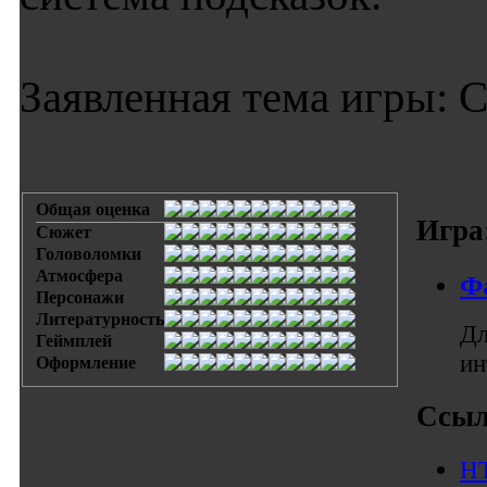
Заявленная тема игры: 
Общая оценка
Игра
Сюжет
Головоломки
Атмосфера
Ф
Персонажи
Литературность
Дл
Геймплей
ин
Оформление
Ссыл
HT