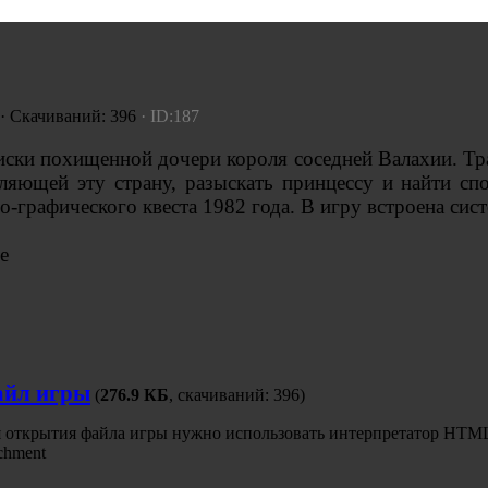
 · Скачиваний: 396
· ID:187
оиски похищенной дочери короля соседней Валахии. Т
еляющей эту страну, разыскать принцессу и найти сп
-графического квеста 1982 года. В игру встроена сист
е
йл игры
(
276.9 КБ
, скачиваний: 396)
 открытия файла игры нужно использовать интерпретатор HTML
chment