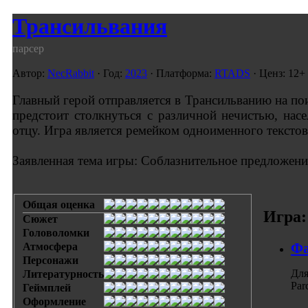
Трансильвания
парсер
Автор:
NecRabbit
· Год:
2023
· Платформа:
RTADS
· Ценз: 12+
Главный герой отправляется в Трансильванию на п
предстоит столкнуться с различной нечистью, нас
отцу. Игра является ремейком одноименного текстово
Заявленная тема игры: Соблазнительное предложени
Общая оценка
Игра:
Сюжет
Головоломки
Фа
Атмосфера
Персонажи
Для
Литературность
Par
Геймплей
Оформление