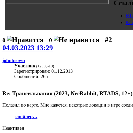
Ссыл
HT
Par
#2
0
0
04.03.2023 13:29
johnbrown
Участник
(
+233
,
-10
)
Зарегистрирован: 01.12.2013
Сообщений: 265
Re: Трансильвания (2023, NecRabbit, RTADS, 12+)
Полазил по карте. Мне кажется, некотрые локации в игре сое
спойлер…
Неактивен