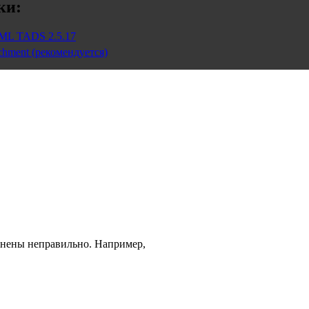
ки:
ML TADS 2.5.17
chment (рекомендуется)
динены неправильно. Например,