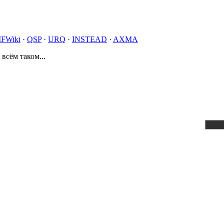
IFWiki
·
QSP
·
URQ
·
INSTEAD
·
AXMA
 всём таком...