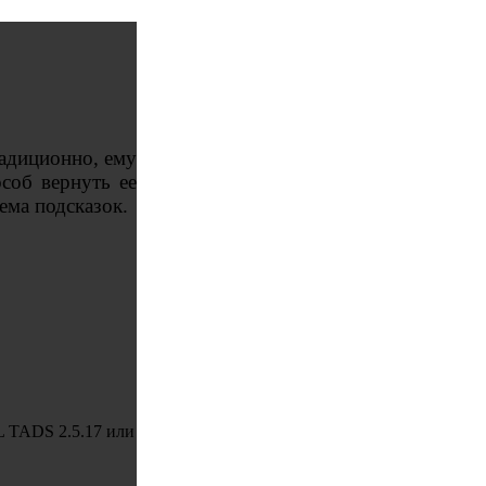
радиционно, ему
особ вернуть ее
ема подсказок.
 TADS 2.5.17 или