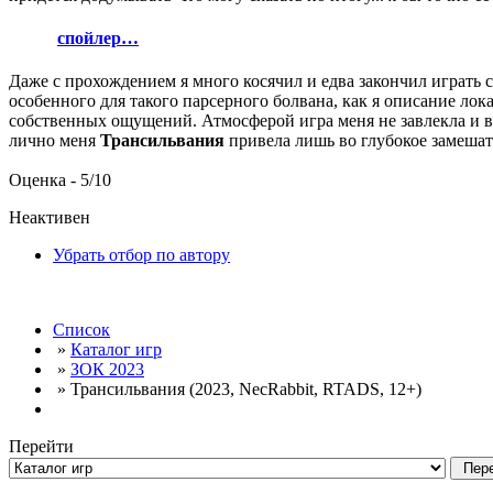
спойлер…
Даже с прохождением я много косячил и едва закончил играть 
особенного для такого парсерного болвана, как я
описание лока
собственных ощущений. Атмосферой игра меня не завлекла и вд
лично меня
Трансильвания
привела лишь во глубокое замеша
Оценка - 5/10
Неактивен
Убрать отбор по автору
Список
»
Каталог игр
»
ЗОК 2023
» Трансильвания (2023, NecRabbit, RTADS, 12+)
Перейти