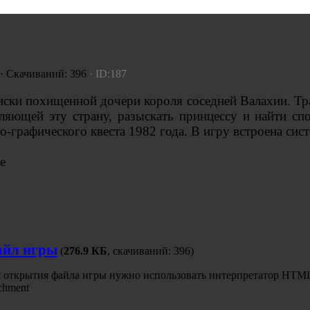
 · Скачиваний: 396
· ID:187
оиски похищенной дочери короля соседней Валахии. Т
еляющей эту страну, разыскать принцессу и найти сп
-графического квеста 1982 года. В игру встроена сист
е
йл игры
(
276.9 КБ
, скачиваний: 396)
 открытия файла игры нужно использовать интерпретатор HTML
chment