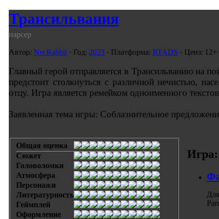
Трансильвания
парсер
Автор:
NecRabbit
· Год:
2023
· Платформа:
RTADS
· Ценз: 12+
Главный герой отправляется в Трансильванию на п
предстоит столкнуться с различной нечистью, нас
отцу. Игра является ремейком одноименного текстово
Заявленная тема игры: Соблазнительное предложени
Общая оценка
Игра:
Сюжет
Головоломки
Фа
Атмосфера
Персонажи
Для
Литературность
Par
Геймплей
Оформление