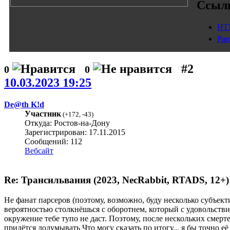
Ссыл
HT
Par
#2
0
0
10.03.2023 19:25
De@th K!d
Участник
(
+172
,
-43
)
Откуда: Ростов-на-Дону
Зарегистрирован: 17.11.2015
Сообщений: 112
Вебсайт
Re: Трансильвания (2023, NecRabbit, RTADS, 12+)
Не фанат парсеров (поэтому, возможно, буду несколько субъект
вероятностью столкнёшься с оборотнем, который с удовольстви
окружение тебе тупо не даст. Поэтому, после нескольких смерт
придётся додумывать
Что могу сказать по итогу... я бы точно е