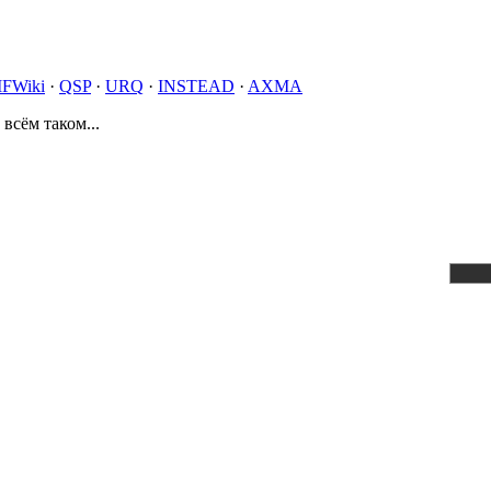
IFWiki
·
QSP
·
URQ
·
INSTEAD
·
AXMA
 всём таком...