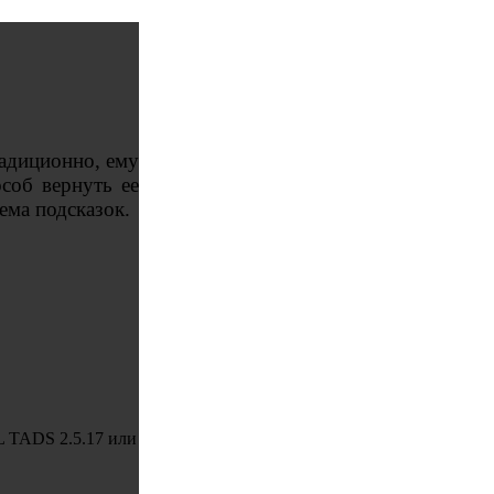
радиционно, ему
особ вернуть ее
ема подсказок.
 TADS 2.5.17 или