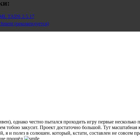
ки:
ML TADS 2.5.17
chment (рекомендуется)
ивен), однако честно пытался проходить игру первые несколько 
ем тобою закусит. Проект достаточно большой. Тут масштабная 
ей, я и полез в солюшен.
который, кстати, составлен не совсем п
ё не прошёл