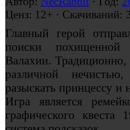
Автор:
NecRabbit
· Год:
2
Ценз: 12+ · Скачиваний: 
Главный герой отправ
поиски похищенной 
Валахии. Традиционно, 
различной нечистью,
разыскать принцессу и н
Игра является ремейк
графического квеста 
система подсказок.