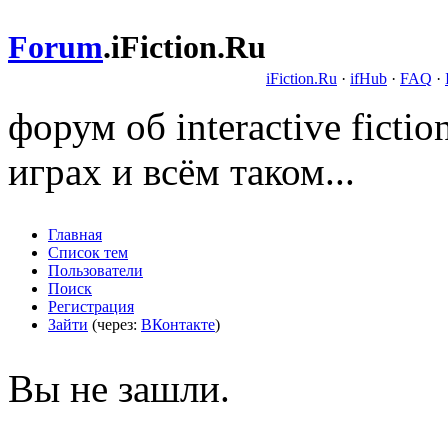
Forum
.
iFiction.Ru
iFiction.Ru
·
ifHub
·
FAQ
·
форум об interactive fict
играх и всём таком...
Главная
Список тем
Пользователи
Поиск
Регистрация
Зайти
(через:
ВКонтакте
)
Вы не зашли.