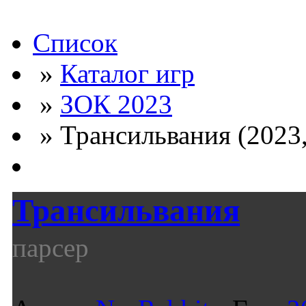
Список
»
Каталог игр
»
ЗОК 2023
» Трансильвания (2023,
Трансильвания
парсер