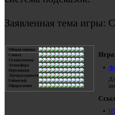
Заявленная тема игры: 
Общая оценка
Игра
Сюжет
Головоломки
Атмосфера
Ф
Персонажи
Литературность
Дл
Геймплей
ин
Оформление
Ссыл
HT