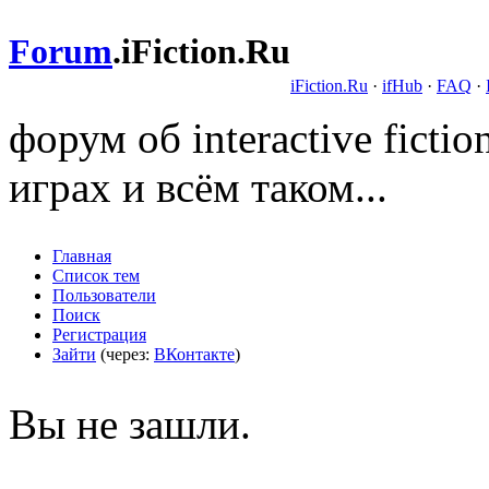
Forum
.
iFiction.Ru
iFiction.Ru
·
ifHub
·
FAQ
·
форум об interactive fict
играх и всём таком...
Главная
Список тем
Пользователи
Поиск
Регистрация
Зайти
(через:
ВКонтакте
)
Вы не зашли.