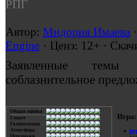
РПГ
Автор:
Мидория Имаева
·
Engine
· Ценз: 12+ · Скач
Заявленные темы
соблазнительное предл
Общая оценка
Игра:
Сюжет
Головоломки
ве
Атмосфера
Персонажи