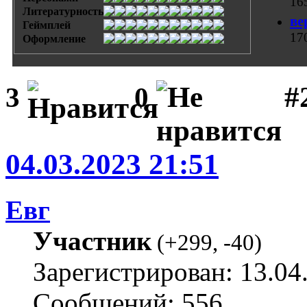
16
Литературность
ве
Геймплей
17
Оформление
#
3
0
04.03.2023 21:51
Евг
Участник
(
+299
,
-40
)
Зарегистрирован: 13.04
Сообщений: 556