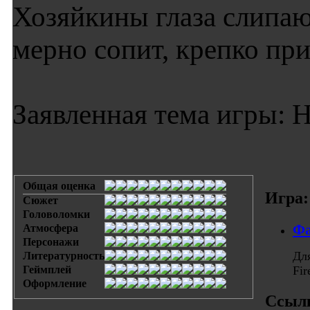
Хозяйкины глаза слипаю
мерно сопит, крепко при
Заявленная тема игры: Н
Общая оценка
Игра:
Сюжет
Головоломки
Фа
Атмосфера
Персонажи
Дл
Литературность
Геймплей
Fi
Оформление
Ссыл