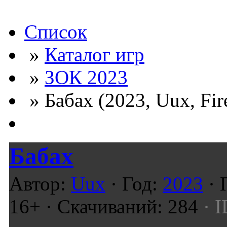
Список
»
Каталог игр
»
ЗОК 2023
» Бабах (2023, Uux, Fi
Бабах
Автор:
Uux
· Год:
2023
· 
16+ · Скачиваний: 284
· I