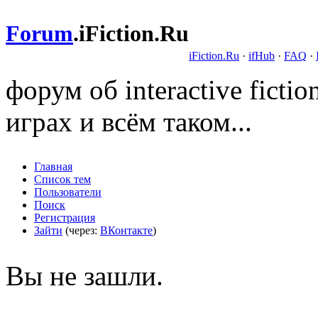
Forum
.
iFiction.Ru
iFiction.Ru
·
ifHub
·
FAQ
·
форум об interactive fict
играх и всём таком...
Главная
Список тем
Пользователи
Поиск
Регистрация
Зайти
(через:
ВКонтакте
)
Вы не зашли.