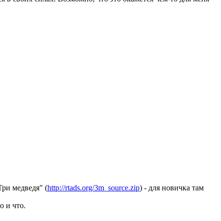
Три медведя" (
http://rtads.org/3m_source.zip
) - для новичка там
о и что.