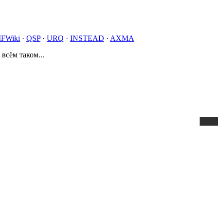
IFWiki
·
QSP
·
URQ
·
INSTEAD
·
AXMA
 всём таком...