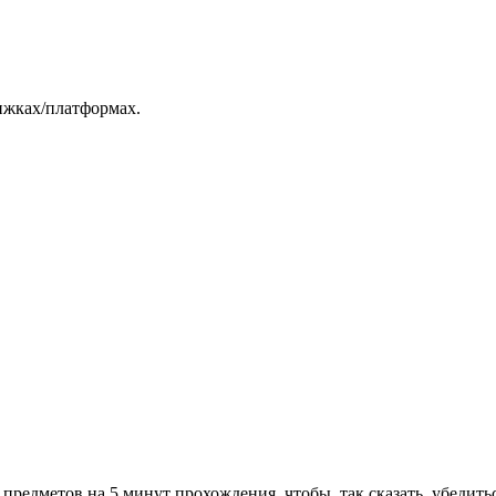
вижках/платформах.
предметов на 5 минут прохождения, чтобы, так сказать, убедитьс