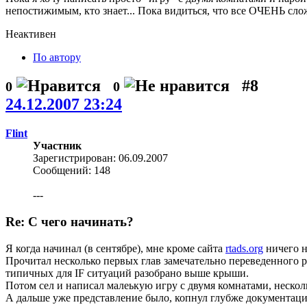
непостижимым, кто знает... Пока видиться, что все ОЧЕНЬ сло
Неактивен
По автору
#8
0
0
24.12.2007 23:24
Flint
Участник
Зарегистрирован: 06.09.2007
Сообщений: 148
---
Re: С чего начинать?
Я когда начинал (в сентябре), мне кроме сайта
rtads.org
ничего н
Прочитал несколько первых глав замечательно переведенного р
типичных для IF ситуаций разобрано выше крыши.
Потом сел и написал малеькую игру с двумя комнатами, нескол
А дальше уже представление было, копнул глубже документацию