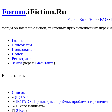
Forum
.
iFiction.Ru
iFiction.Ru
·
ifHub
·
FAQ
·
форум об interactive fiction, текстовых приключенческих играх и
Главная
Список тем
Пользователи
Поиск
Регистрация
Зайти
(через:
ВКонтакте
)
Вы не зашли.
Список
»
(R)TADS
»
(R)TADS: Прикладные приёмы, проблемы и решения
» С чего начинать?
(
1
2
Все
)