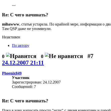
---
Re: С чего начинать?
mihawww
, статья устарела. По крайней мере, информация о д
Там QSP даже не упомянули.
Неактивен
По автору
#7
0
0
24.12.2007 21:11
Phoenix849
Участник
Зарегистрирован: 24.12.2007
Сообщений: 7
Re: С чего начинать?
Пока я хочу написать просто "игру" с двумя комнатами и парой 