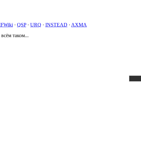
IFWiki
·
QSP
·
URQ
·
INSTEAD
·
AXMA
 всём таком...