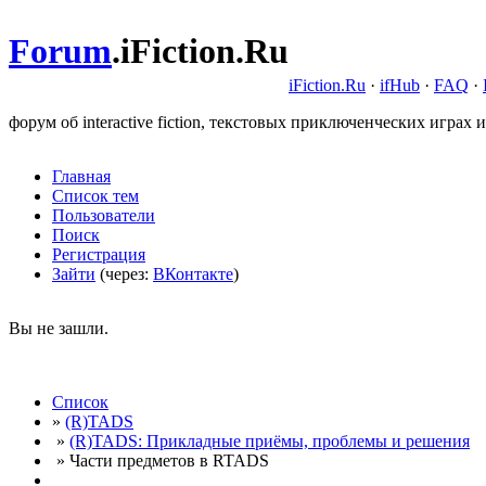
Forum
.
iFiction.Ru
iFiction.Ru
·
ifHub
·
FAQ
·
форум об interactive fiction, текстовых приключенческих играх и
Главная
Список тем
Пользователи
Поиск
Регистрация
Зайти
(через:
ВКонтакте
)
Вы не зашли.
Список
»
(R)TADS
»
(R)TADS: Прикладные приёмы, проблемы и решения
» Части предметов в RTADS