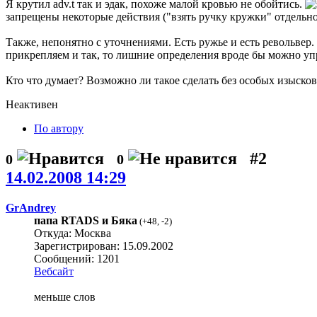
Я крутил adv.t так и эдак, похоже малой кровью не обойтись.
запрещены некоторые действия ("взять ручку кружки" отдельно
Также, непонятно с уточнениями. Есть ружье и есть револьвер.
прикрепляем и так, то лишние определения вроде бы можно упр
Кто что думает? Возможно ли такое сделать без особых изысков
Неактивен
По автору
#2
0
0
14.02.2008 14:29
GrAndrey
папа RTADS и Бяка
(
+48
,
-2
)
Откуда: Москва
Зарегистрирован: 15.09.2002
Сообщений: 1201
Вебсайт
меньше слов