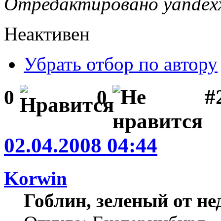
Отредактировано yandexx 
Неактивен
Убрать отбор по автору
#
0
0
02.04.2008 04:44
Korwin
Гоблин, зеленый от н