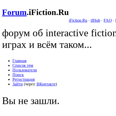
Forum
.
iFiction.Ru
iFiction.Ru
·
ifHub
·
FAQ
·
форум об interactive fict
играх и всём таком...
Главная
Список тем
Пользователи
Поиск
Регистрация
Зайти
(через:
ВКонтакте
)
Вы не зашли.