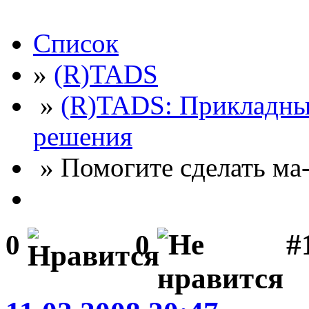
Список
»
(R)TADS
»
(R)TADS: Прикладны
решения
» Помогите сделать ма-
#
0
0