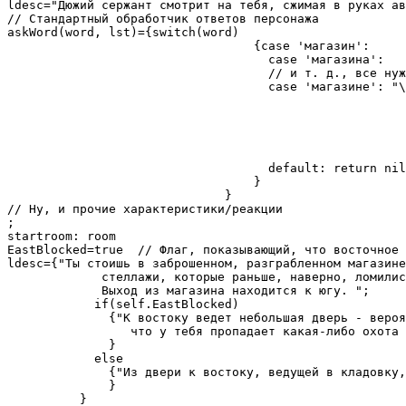
ldesc="Дюжий сержант смотрит на тебя, сжимая в руках ав
// Стандартный обработчик ответов персонажа

askWord(word, lst)={switch(word)

                                  {case 'магазин':

                                    case 'магазина':

                                    // и т. д., все нуж
                                    case 'магазине': "\
                                                       
                                                       
                                                       
                                                       
                                                       
                                    default: return nil
                                  }

                              }

// Ну, и прочие характеристики/реакции

;

startroom: room

EastBlocked=true  // Флаг, показывающий, что восточное 
ldesc={"Ты стоишь в заброшенном, разграбленном магазине
             стеллажи, которые раньше, наверно, ломилис
             Выход из магазина находится к югу. ";

            if(self.EastBlocked)

              {"К востоку ведет небольшая дверь - вероя
                 что у тебя пропадает какая-либо охота 
              }

            else

              {"Из двери к востоку, ведущей в кладовку,
              }

          }
