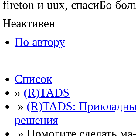
fireton и uux, спасиБо бол
Неактивен
По автору
Список
»
(R)TADS
»
(R)TADS: Прикладны
решения
» Помогите сделать ма-