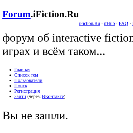
Forum
.
iFiction.Ru
iFiction.Ru
·
ifHub
·
FAQ
·
форум об interactive fict
играх и всём таком...
Главная
Список тем
Пользователи
Поиск
Регистрация
Зайти
(через:
ВКонтакте
)
Вы не зашли.