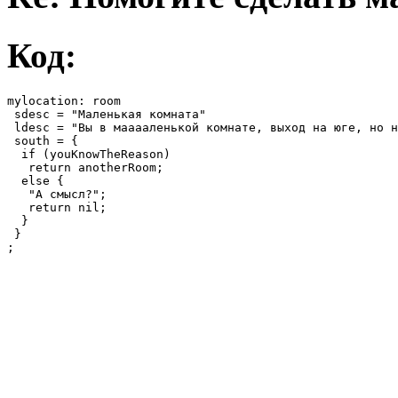
Код:
mylocation: room 

 sdesc = "Маленькая комната"

 ldesc = "Вы в мааааленькой комнате, выход на юге, но н
 south = {

  if (youKnowTheReason) 

   return anotherRoom;

  else {

   "А смысл?";

   return nil;

  }

 }

;