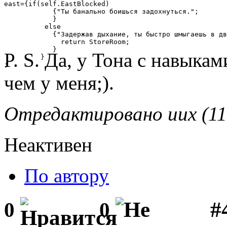
east={if(self.EastBlocked)

            {"Ты банально боишься задохнуться.";

            }

          else

            {"Задержав дыхание, ты быстро шмыгаешь в дв
              return StoreRoom;

            }

P. S. Да, у Тона с навыка
         }

;
чем у меня;).
Отредактировано uux (11.
Неактивен
По автору
#
0
0