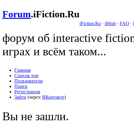
Forum
.
iFiction.Ru
iFiction.Ru
·
ifHub
·
FAQ
·
форум об interactive fict
играх и всём таком...
Главная
Список тем
Пользователи
Поиск
Регистрация
Зайти
(через:
ВКонтакте
)
Вы не зашли.