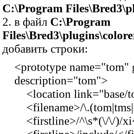
C:\Program Files\Bred3\pl
2. в файл
C:\Program
Files\Bred3\plugins\colore
добавить строки:
<prototype name="tom" 
description="tom">
<location link="base/t
<filename>/\.(tom|tms|
<firstline>/^\s*(\/\/)/xi