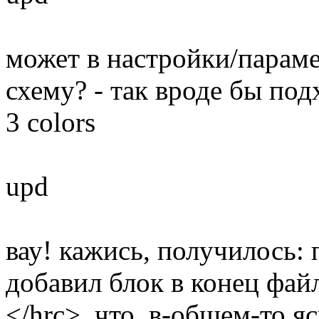
может в настройки/парам
схему? - так вроде бы под
3 colors
upd
вау! кажись, получилось: п
добавил блок в конец файл
</hrc>. что, в-общем-то я