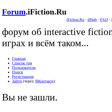
Forum
.
iFiction.Ru
iFiction.Ru
·
ifHub
·
FAQ
·
форум об interactive fict
играх и всём таком...
Главная
Список тем
Пользователи
Поиск
Регистрация
Зайти
(через:
ВКонтакте
)
Вы не зашли.