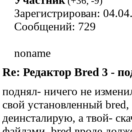
(
+36
,
-9
)
Зарегистрирован: 04.04
Сообщений: 729
noname
Re: Редактор Bred 3 - 
поднял- ничего не измени
свой установленный bred, 
деинсталирую, а твой- ск
файлами. bred вроде долж