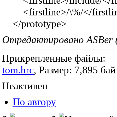
<firstline>/include/</fi
<firstline>/\%/</firstli
</prototype>
Отредактировано ASBer (
Прикрепленные файлы:
tom.hrc
, Размер: 7,895 бай
Неактивен
По автору