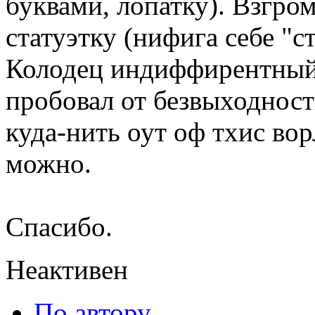
буквами, лопатку). Взгро
статуэтку (нифига себе "с
Колодец индиффирентный 
пробовал от безвыходности
куда-нить оут оф тхис вор
можно.
Спасибо.
Неактивен
По автору