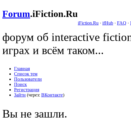
Forum
.
iFiction.Ru
iFiction.Ru
·
ifHub
·
FAQ
·
форум об interactive fict
играх и всём таком...
Главная
Список тем
Пользователи
Поиск
Регистрация
Зайти
(через:
ВКонтакте
)
Вы не зашли.