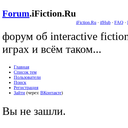
Forum
.
iFiction.Ru
iFiction.Ru
·
ifHub
·
FAQ
·
форум об interactive fict
играх и всём таком...
Главная
Список тем
Пользователи
Поиск
Регистрация
Зайти
(через:
ВКонтакте
)
Вы не зашли.