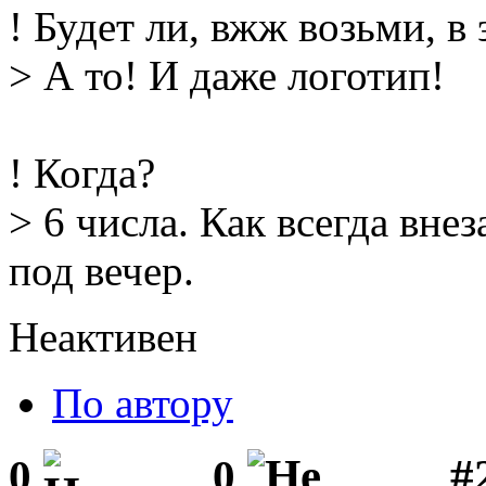
! Будет ли, вжж возьми, в 
> А то! И даже логотип!
! Когда?
> 6 числа. Как всегда внез
под вечер.
Неактивен
По автору
#
0
0