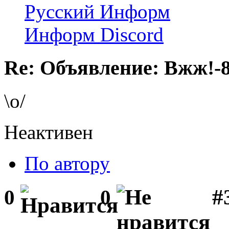
Русский Информ
Информ Discord
Re: Объявление: Вжж!-
\o/
Неактивен
По автору
#
0
0