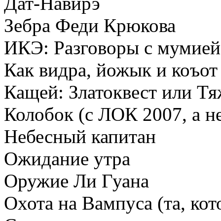
Дат-Навирэ
Зебра Феди Крюкова
ИКЭ: Разговоры с мумией
Как видра, йожык и коъот
Кащей: Златоквест или Т
Колобок (с ЛОК 2007, а н
Небесный капитан
Ожидание утра
Оружие Ли Гуана
Охота на Вампуса (та, кот