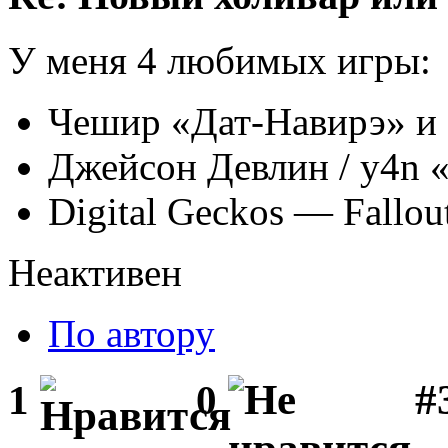
У меня 4 любимых игры:
Чешир «Дат-Навирэ» и
Джейсон Девлин / y4n 
Digital Geckos — Fallo
Неактивен
По автору
#
1
0