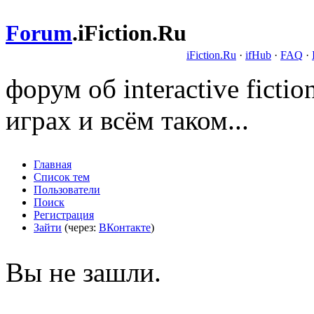
Forum
.
iFiction.Ru
iFiction.Ru
·
ifHub
·
FAQ
·
форум об interactive fict
играх и всём таком...
Главная
Список тем
Пользователи
Поиск
Регистрация
Зайти
(через:
ВКонтакте
)
Вы не зашли.