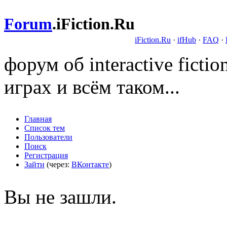
Forum
.
iFiction.Ru
iFiction.Ru
·
ifHub
·
FAQ
·
форум об interactive fict
играх и всём таком...
Главная
Список тем
Пользователи
Поиск
Регистрация
Зайти
(через:
ВКонтакте
)
Вы не зашли.