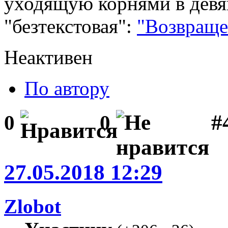
уходящую корнями в девян
"безтекстовая":
"Возвраще
Неактивен
По автору
#
0
0
27.05.2018 12:29
Zlobot