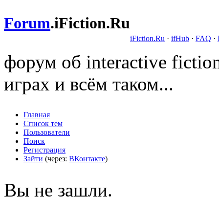
Forum
.
iFiction.Ru
iFiction.Ru
·
ifHub
·
FAQ
·
форум об interactive fict
играх и всём таком...
Главная
Список тем
Пользователи
Поиск
Регистрация
Зайти
(через:
ВКонтакте
)
Вы не зашли.