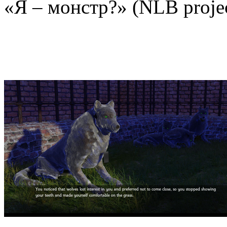
«Я – монстр?» (NLB proje