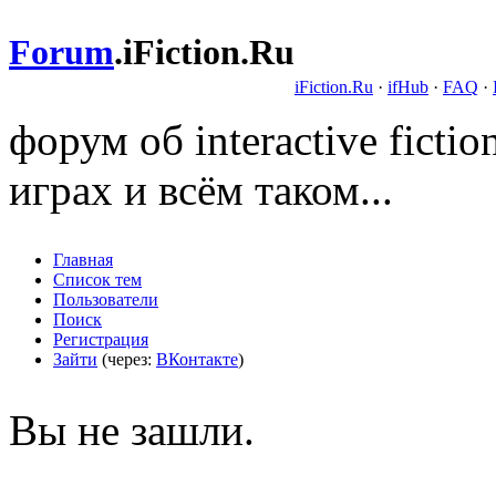
Forum
.
iFiction.Ru
iFiction.Ru
·
ifHub
·
FAQ
·
форум об interactive fict
играх и всём таком...
Главная
Список тем
Пользователи
Поиск
Регистрация
Зайти
(через:
ВКонтакте
)
Вы не зашли.