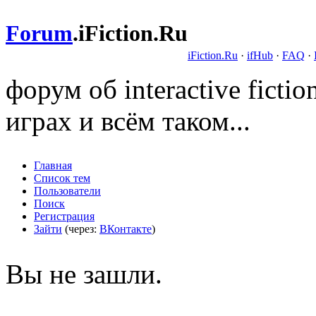
Forum
.
iFiction.Ru
iFiction.Ru
·
ifHub
·
FAQ
·
форум об interactive fict
играх и всём таком...
Главная
Список тем
Пользователи
Поиск
Регистрация
Зайти
(через:
ВКонтакте
)
Вы не зашли.