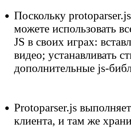
Поскольку protoparser.
можете использовать в
JS в своих играх: встав
видео; устанавливать с
дополнительные js-библ
Protoparser.js выполняе
клиента, и там же храни