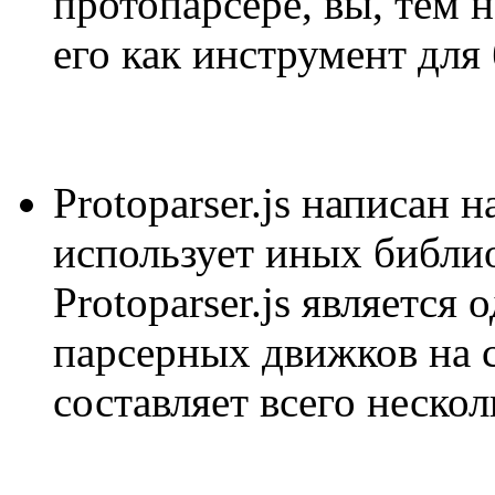
протопарсере, вы, тем 
его как инструмент для
Protoparser.js написан н
использует иных библио
Protoparser.js является
парсерных движков на 
составляет всего нескол