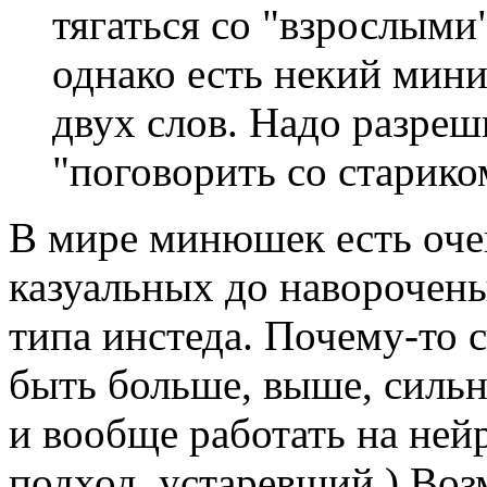
тягаться со "взрослым
однако есть некий мин
двух слов. Надо разреш
"поговорить со стариком
В мире минюшек есть оче
казуальных до наворочен
типа инстеда. Почему-то 
быть больше, выше, сильн
и вообще работать на ней
подход, устаревший ) Воз