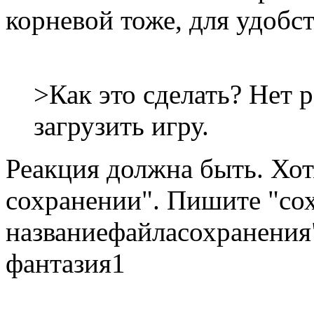
корневой тоже, для удобст
>Как это сделать? Нет 
загрузить игру.
Реакция должна быть. Хот
сохранении". Пишите "со
названиефайласохранения"
фантазия1