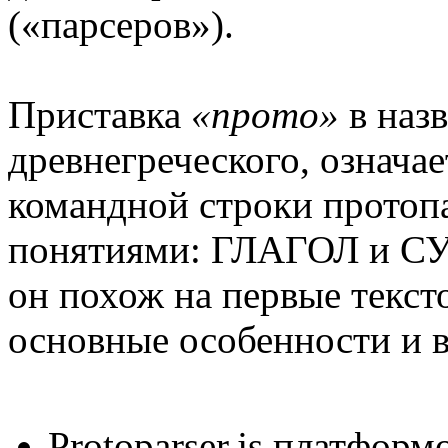
(«парсеров»).
Приставка
«прото»
в назв
древнегреческого, означа
командной строки протопа
понятиями: ГЛАГОЛ и 
он похож на первые текс
основные особенности и 
Protoparser.js платфор