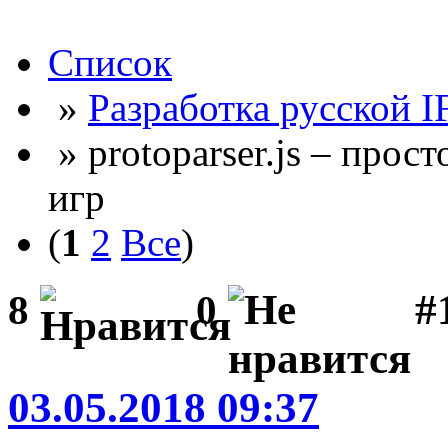
Список
»
Разработка русской 
» protoparser.js – про
игр
(
1
2
Все
)
#
8
0
03.05.2018 09:37