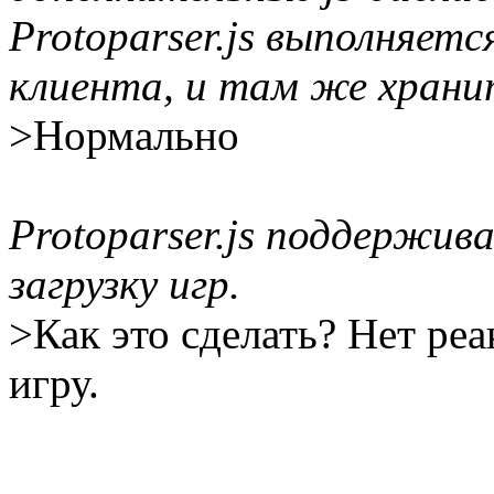
Protoparser.js выполняет
клиента, и там же хранит
>Нормально
Protoparser.js поддержив
загрузку игр.
>Как это сделать? Нет реа
игру.