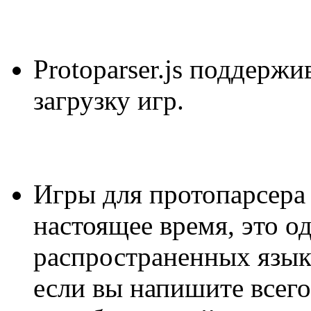
Protoparser.js поддерж
загрузку игр.
Игры для протопарсера 
настоящее время, это о
распространенных язык
если вы напишите всего