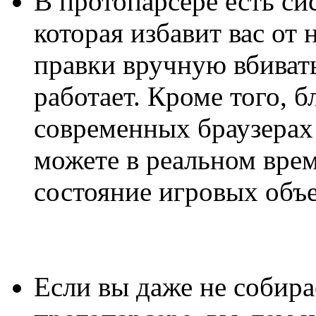
В протопарсере есть си
которая избавит вас от
правки вручную вбивать
работает. Кроме того, 
современных браузерах
можете в реальном врем
состояние игровых объе
Если вы даже не собира