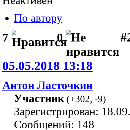
Неактивен
По автору
#
7
0
05.05.2018 13:18
Антон Ласточкин
Участник
(
+302
,
-9
)
Зарегистрирован: 18.09
Сообщений: 148