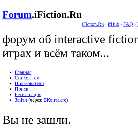
Forum
.
iFiction.Ru
iFiction.Ru
·
ifHub
·
FAQ
·
форум об interactive fict
играх и всём таком...
Главная
Список тем
Пользователи
Поиск
Регистрация
Зайти
(через:
ВКонтакте
)
Вы не зашли.