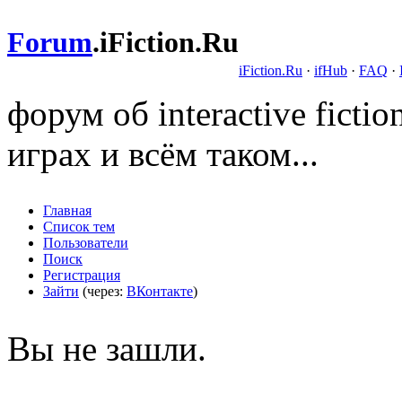
Forum
.
iFiction.Ru
iFiction.Ru
·
ifHub
·
FAQ
·
форум об interactive fict
играх и всём таком...
Главная
Список тем
Пользователи
Поиск
Регистрация
Зайти
(через:
ВКонтакте
)
Вы не зашли.