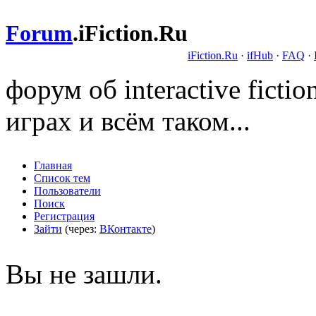
Forum
.
iFiction.Ru
iFiction.Ru
·
ifHub
·
FAQ
·
форум об interactive fict
играх и всём таком...
Главная
Список тем
Пользователи
Поиск
Регистрация
Зайти
(через:
ВКонтакте
)
Вы не зашли.