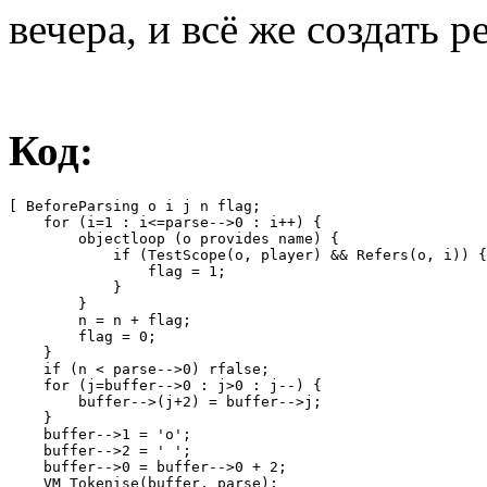
вечера, и всё же создать 
Код:
[ BeforeParsing o i j n flag;

    for (i=1 : i<=parse-->0 : i++) {                   
        objectloop (o provides name) {                 
            if (TestScope(o, player) && Refers(o, i)) {
                flag = 1;                              
            }

        }

        n = n + flag;                                  
        flag = 0;                                      
    }

    if (n < parse-->0) rfalse;                         
    for (j=buffer-->0 : j>0 : j--) {                   
        buffer-->(j+2) = buffer-->j;                   
    }

    buffer-->1 = 'о';                                  
    buffer-->2 = ' ';                                  
    buffer-->0 = buffer-->0 + 2;                       
    VM_Tokenise(buffer, parse);                        