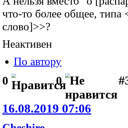
А нельзя вместо "о [распа
что-то более общее, типа
слово]>>?
Неактивен
По автору
#
0
0
16.08.2019 07:06
Cheshire