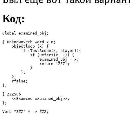
Код:
Global examined_obj;

[ UnknownVerb word x n;

    objectloop (x) {

        if (TestScope(x, player)){

            if (Refers(x, 1)) {

                examined_obj = x;

                return 'ZZZ';

            }

        };

    };

    rfalse;

];

[ ZZZSub;

    <<Examine examined_obj>>;

];

Verb "ZZZ" * -> ZZZ;