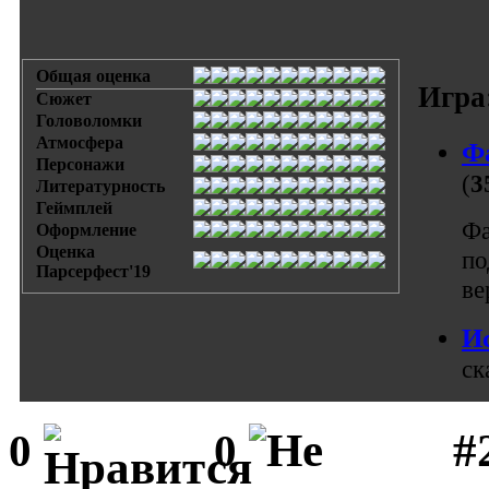
Общая оценка
Игра
Сюжет
Головоломки
Атмосфера
Ф
Персонажи
(
3
Литературность
Геймплей
Фа
Оформление
Оценка
по
Парсерфест'19
ве
Ис
ск
#
0
0