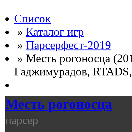
Список
»
Каталог игр
»
Парсерфест-2019
» Месть рогоносца (20
Гаджимурадов, RTADS,
Месть рогоносца
парсер