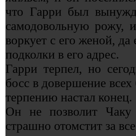
что Гарри был вынужд
самодовольную рожу, и
воркует с его женой, да
подколки в его адрес.
Гарри терпел, но сегод
босс в довершение всех
терпению настал конец.
Он не позволит Чаку 
страшно отомстит за вс