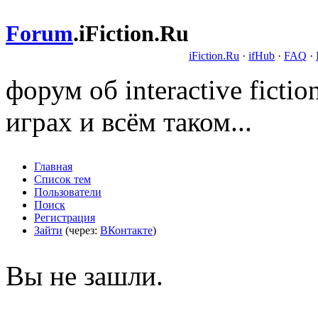
Forum
.
iFiction.Ru
iFiction.Ru
·
ifHub
·
FAQ
·
форум об interactive fict
играх и всём таком...
Главная
Список тем
Пользователи
Поиск
Регистрация
Зайти
(через:
ВКонтакте
)
Вы не зашли.