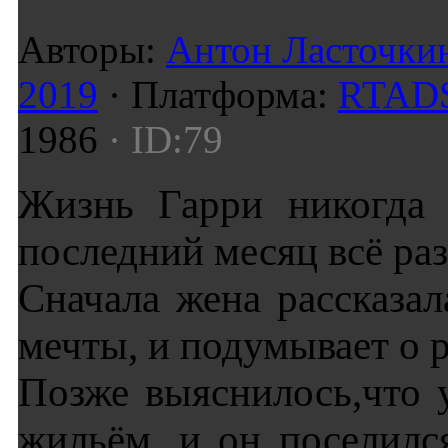
Авторы:
Антон Ласточки
2019
· Платформа:
RTAD
1986
· ID:79
Жизнь Гарри никогда 
последний месяц всё ра
Сначала жена рассказа
мечты, и подумывает о р
Позже выяснилось,что 
жильём, и он поселилс