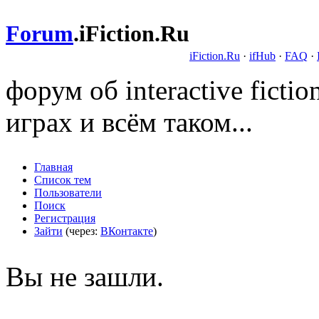
Forum
.
iFiction.Ru
iFiction.Ru
·
ifHub
·
FAQ
·
форум об interactive fict
играх и всём таком...
Главная
Список тем
Пользователи
Поиск
Регистрация
Зайти
(через:
ВКонтакте
)
Вы не зашли.