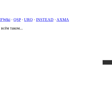
IFWiki
·
QSP
·
URQ
·
INSTEAD
·
AXMA
 всём таком...