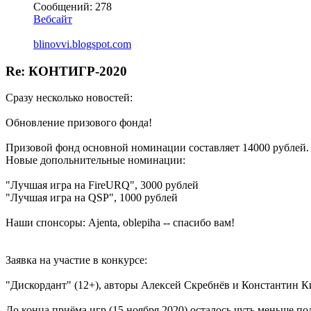
Сообщений: 278
Вебсайт
blinovvi.blogspot.com
Re: КОНТИГР-2020
Сразу несколько новостей:
Обновление призового фонда!
Призовой фонд основной номинации составляет 14000 рублей.
Новые допольнительные номинации:
"Лучшая игра на FireURQ", 3000 рублей
"Лучшая игра на QSP", 1000 рублей
Наши спонсоры: Ajenta, oblepiha -- спасибо вам!
Заявка на участие в конкурсе:
"Дискордант" (12+), авторы Алексей Скребнёв и Константин Ки
До конца приёма игр (15 ноября 2020) осталось чуть меньше по