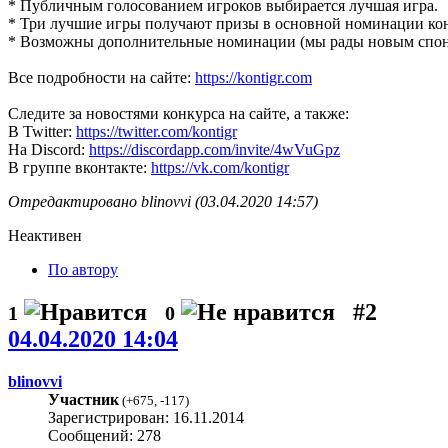
* Публичным голосованием игроков выбирается лучшая игра.
* Три лучшие игры получают призы в основной номинации конк
* Возможны дополнительные номинации (мы рады новым спон
Все подробности на сайте:
https://kontigr.com
Следите за новостями конкурса на сайте, а также:
В Twitter:
https://twitter.com/kontigr
На Discord:
https://discordapp.com/invite/4wVuGpz
В группе вконтакте:
https://vk.com/kontigr
Отредактировано blinovvi (03.04.2020 14:57)
Неактивен
По автору
#2
1
0
04.04.2020 14:04
blinovvi
Участник
(
+675
,
-117
)
Зарегистрирован: 16.11.2014
Сообщений: 278