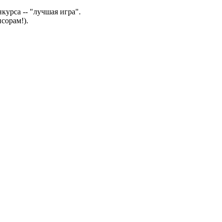
урса -- "лучшая игра".
сорам!).