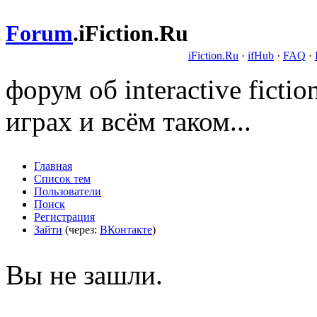
Forum
.
iFiction.Ru
iFiction.Ru
·
ifHub
·
FAQ
·
форум об interactive fict
играх и всём таком...
Главная
Список тем
Пользователи
Поиск
Регистрация
Зайти
(через:
ВКонтакте
)
Вы не зашли.