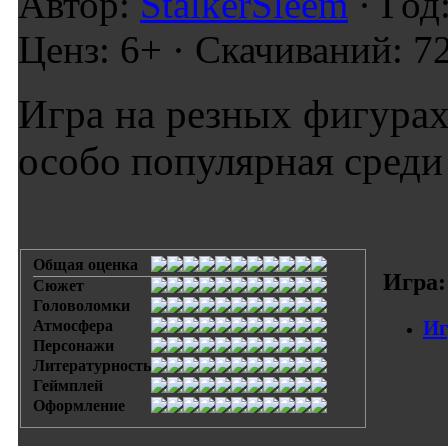
Автор:
StalkerSleem
· Год
Ценз: 6+ · Скачиваний: 7
Игра на резных фигурах
особо популярная среди
Общая оценка
Игра:
Сюжет
Головоломки
Иг
Атмосфера
Персонажи
Литературность
Геймплей
Оформление