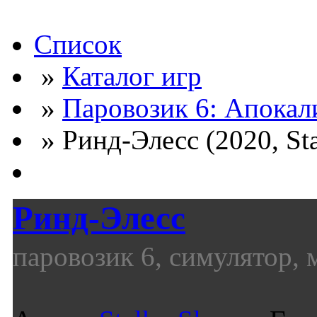
Список
»
Каталог игр
»
Паровозик 6: Апокал
» Ринд-Элесс (2020, Sta
Ринд-Элесс
паровозик 6, симулятор, 