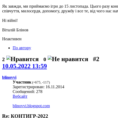
Як завжди, ми приймаємо ігри до 15 листопада. Цього разу кон
співчуття, милосердя, допомогу, дружбу і все те, від чого нас 
Ні війні!
Віталій Блінов
Неактивен
По автору
#2
2
0
10.05.2022 13:59
blinovvi
Участник
(
+675
,
-117
)
Зарегистрирован: 16.11.2014
Сообщений: 278
Вебсайт
blinovvi.blogspot.com
Re: КОНТИГР-2022