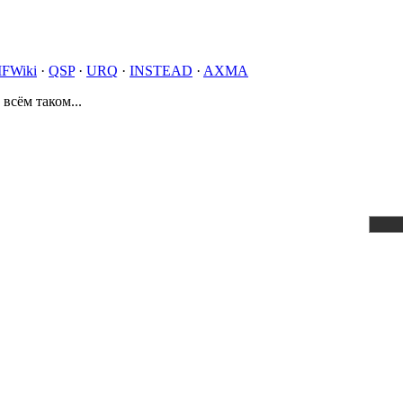
IFWiki
·
QSP
·
URQ
·
INSTEAD
·
AXMA
 всём таком...