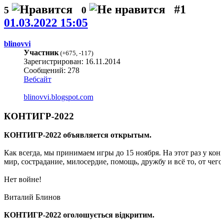
#1
5
0
01.03.2022 15:05
blinovvi
Участник
(
+675
,
-117
)
Зарегистрирован: 16.11.2014
Сообщений: 278
Вебсайт
blinovvi.blogspot.com
КОНТИГР-2022
КОНТИГР-2022 объявляется открытым.
Как всегда, мы принимаем игры до 15 ноября. На этот раз у ко
мир, сострадание, милосердие, помощь, дружбу и всё то, от че
Нет войне!
Виталий Блинов
КОНТИГР-2022 оголошується відкритим.