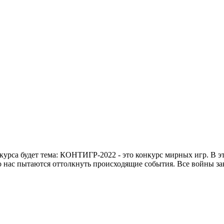
нкурса будет тема: КОНТИГР-2022 - это конкурс мирных игр. В э
го нас пытаются оттолкнуть происходящие события. Все войны за