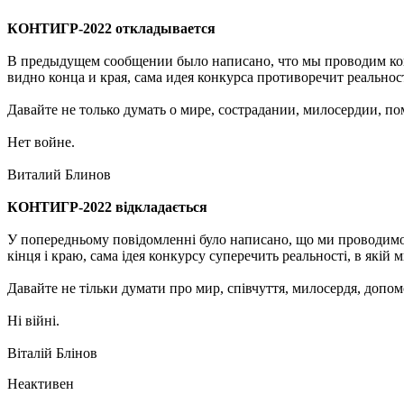
КОНТИГР-2022 откладывается
В предыдущем сообщении было написано, что мы проводим кон
видно конца и края, сама идея конкурса противоречит реально
Давайте не только думать о мире, сострадании, милосердии, по
Нет войне.
Виталий Блинов
КОНТИГР-2022 відкладається
У попередньому повідомленні було написано, що ми проводимо к
кінця і краю, сама ідея конкурсу суперечить реальності, в які
Давайте не тільки думати про мир, співчуття, милосердя, допомо
Ні війні.
Віталій Блінов
Неактивен