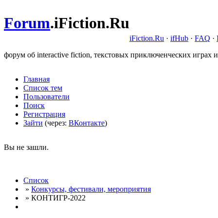
Forum
.
iFiction.Ru
iFiction.Ru
·
ifHub
·
FAQ
·
форум об interactive fiction, текстовых приключенческих играх и
Главная
Список тем
Пользователи
Поиск
Регистрация
Зайти
(через:
ВКонтакте
)
Вы не зашли.
Список
»
Конкурсы, фестивали, мероприятия
» КОНТИГР-2022