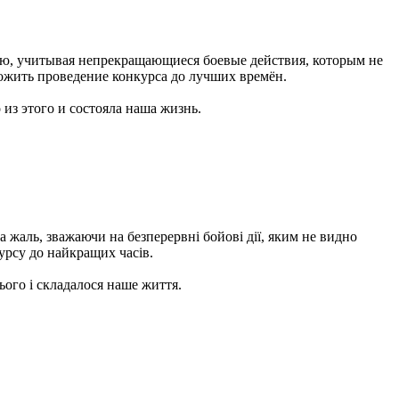
ию, учитывая непрекращающиеся боевые действия, которым не
ложить проведение конкурса до лучших времён.
 из этого и состояла наша жизнь.
 жаль, зважаючи на безперервні бойові дії, яким не видно
курсу до найкращих часів.
ього і складалося наше життя.