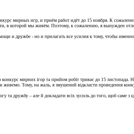
курс мирных игр, и приём работ идёт до 15 ноября. К сожален
сти, в которой мы живём. Поэтому, к сожалению, я вынужден от
мощи и дружбе - но и прилагать все усилия к тому, чтобы именно
онкурс мирних ігор та прийом робіт триває до 15 листопада. На
й ми живемо. Тому, на жаль, я змушений відкласти проведення кон
гу та дружбу – але й докладати всіх зусиль до того, щоб саме з ц