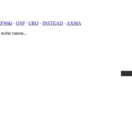
IFWiki
·
QSP
·
URQ
·
INSTEAD
·
AXMA
 всём таком...