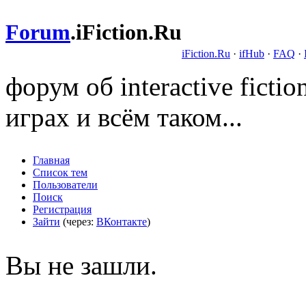
Forum
.
iFiction.Ru
iFiction.Ru
·
ifHub
·
FAQ
·
форум об interactive fict
играх и всём таком...
Главная
Список тем
Пользователи
Поиск
Регистрация
Зайти
(через:
ВКонтакте
)
Вы не зашли.