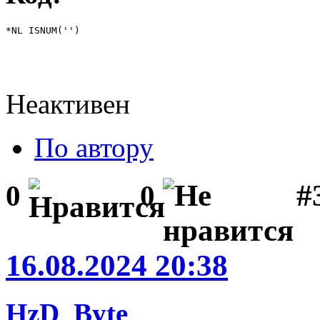
*NL ISNUM('')
Неактивен
По автору
#
0
0
16.08.2024 20:38
HzD_Byte